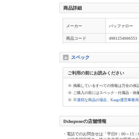
者様より工事日のご連絡→設置工事の流れと
商品詳細
配送について
配送先が【沖縄県・離島】の場合は通常配送
メーカー
バッファロー
がございます。ご了承くださいませ。
商品コード
4981254066553
出荷日についてのお知らせ
平日13時までの代引きご注文(振り込みご入
宅配便とは異なる為、ご入金確認後の発送か
スペック
振込先ご案内について
ご利用の前にお読みください
お振込先のご案内は当社が手動で行っておりま
は翌朝のご案内となります。
※
掲載しているすべての情報は万全の保
※
ご購入の前にはスペック・付属品・画
大型家電の配送について
※
不適切な商品の場合、Kaago運営事務
大型商品（梱包サイズ合計が260cmもしく
時間のご連絡が当日午前中にございます。
Dshoponeの店舗情報
大型商品配送注意事項
大型商品は原則日時指定不可となります。配
・電話でのお問合せは「平日9：00～15
ます。ご容赦ください。 ※大型商品配送不