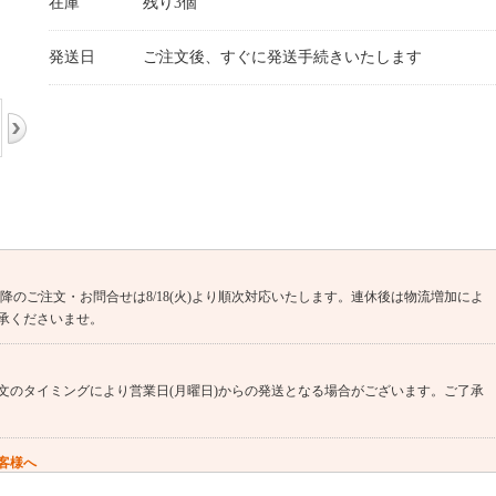
在庫
残り3個
発送日
ご注文後、すぐに発送手続きいたします
(火)13時以降のご注文・お問合せは8/18(火)より順次対応いたします。連休後は物流増加によ
承くださいませ。
文のタイミングにより営業日(月曜日)からの発送となる場合がございます。ご了承
客様へ
す（窓用エアコンは工事対象外です）。 エアコンのご注文→商品の出荷→設置業