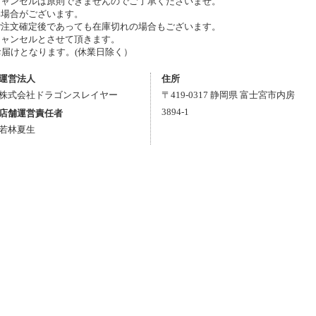
キャンセルは原則できませんのでご了承くださいませ。
い場合がございます。
ご注文確定後であっても在庫切れの場合もございます。
ャンセルとさせて頂きます。
お届けとなります。(休業日除く）
運営法人
住所
株式会社ドラゴンスレイヤー
〒
419-0317
静岡県
富士宮市
内房
3894-1
店舗運営責任者
若林夏生