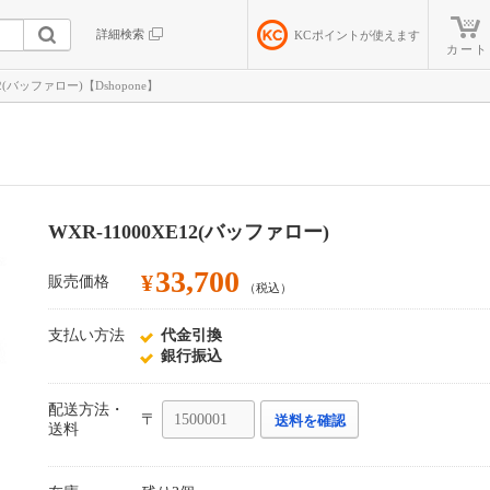
詳細検索
KC
ポイントが使えます
カート
12(バッファロー)【Dshopone】
WXR-11000XE12(バッファロー)
33,700
¥
販売価格
（税込）
支払い方法
代金引換
銀行振込
配送方法・
〒
送料を確認
送料