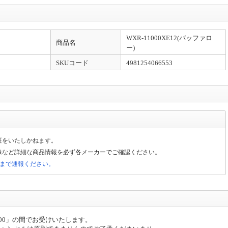
なります。（商品は先納品です）
WXR-11000XE12(バッファロ
と異なるため、ご注文をいただいた商品によっては、お届けまで日数を要する場合
商品名
ー)
SKUコード
4981254066553
金確認)は当日出荷致します(土日除く)。【大型商品】に関しては輸送方法が通常の
ら2～3日での配送予定となります。
す。ご対応時間8：00～14：00（土日は除く）また、13時以降のご注文に関して
証をいたしかねます。
像など詳細な商品情報を必ず各メーカーでご確認ください。
局まで通報ください。
は50kg以上）はヤマトホームコンビニエンスでの配送となります。配送業者より到着
送日のご入力は希望日となります。地域によってはご希望に添えない場合もござい
：00」の間でお受けいたします。
可地域：沖縄、その他離島地域全域