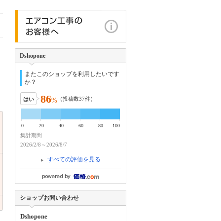
Dshopone
またこのショップを利用したいです
か？
86
（投稿数
37
件）
はい
%
0
20
40
60
80
100
集計期間
2026/2/8～2026/8/7
すべての評価を見る
ショップお問い合わせ
Dshopone