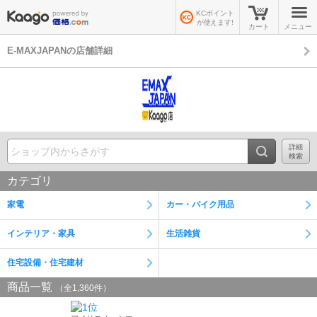
KCポイント
が使えます!
カート
メニュー
E-MAXJAPANの店舗詳細
詳細
検索
カテゴリ
家電
カー・バイク用品
インテリア・家具
生活雑貨
住宅設備・住宅建材
商品一覧
（全1,360件）