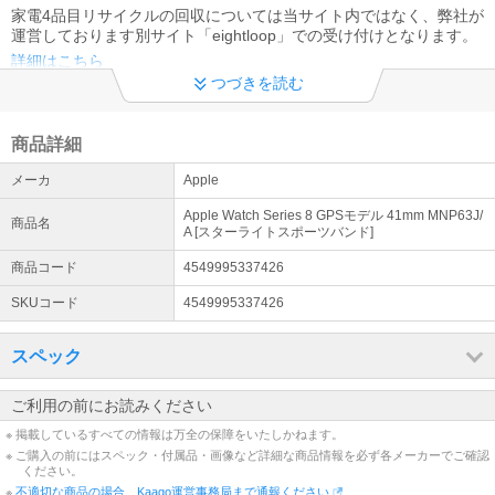
家電4品目リサイクルの回収については当サイト内ではなく、弊社が
運営しております別サイト「eightloop」での受け付けとなります。
詳細はこちら
つづきを読む
PayPay決済について
沖縄県、離島等へのお届け時に発生する配送中継料のご負担につき
商品詳細
ましては事前でのPayPayでの決済は行えないため、別途銀行振込に
てお支払い願います。その他注意事項につきましてはリンク先を必
メーカ
Apple
ずご確認下さい
詳細はこちら
Apple Watch Series 8 GPSモデル 41mm MNP63J/
商品名
A [スターライトスポーツバンド]
領収書の発行について
商品コード
4549995337426
領収書の発行はご注文後、お客様ご自身にて出力いただきますよう
お願い致します。詳しくはKaagoヘルプ内「領収書」の項をご確認
SKUコード
4549995337426
下さい。代金引換は上記手順にて出力出来ない為、弊社までお申し
つけ下さい。
スペック
年中無休
ご利用の前にお読みください
土・日・祝も休まず営業中！（年末年始を除く）
※ 掲載しているすべての情報は万全の保障をいたしかねます。
インボイス制度への対応について
※ ご購入の前にはスペック・付属品・画像など詳細な商品情報を必ず各メーカーでご確認
ください。
弊社eightloop株式会社は適格請求書発行事業者として登録しており
※
不適切な商品の場合、Kaago運営事務局まで通報ください