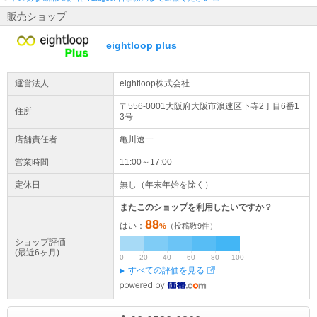
ます。 請求書がご必要な場合は別途メールにてお送りいたしますの
で、 ご注文時に発行希望の旨をご記載ください。
販売ショップ
詳細はこちら
eightloop plus
弊社の情報を騙った詐欺サイトについて
弊社の情報を騙った詐欺サイトの存在のご報告を受けております。
運営法人
eightloop株式会社
弊社が運営しております販売サイトは5店舗となっており、 その他
詐欺サイトでのご購入は絶対に行わないよう、お願い申し上げま
〒556-0001大阪府
大阪市浪速区
下寺2丁目6番1
住所
す。
3号
詳細はこちら
店舗責任者
亀川遼一
クレジットカード不正利用に対して
営業時間
11:00～17:00
クレジットカードの不正利用と思わしき内容のご注文であった場
定休日
無し（年末年始を除く）
合、 弊社にて予告なくキャンセル処理する場合がございます。
またこのショップを利用したいですか？
出荷について
88
はい：
%
（投稿数
9
件）
クレジットカード・代引きでのご決済の場合、14時までのご注文分
ショップ評価
は、当日出荷いたします。（銀行振込決済の場合は、14時までにご
(最近6ヶ月)
入金の確認が取れたご注文分を出荷いたします）
0
20
40
60
80
100
すべての評価を見る
併売のご案内
弊社別サイトにて商品を併売しておりますので、ご注文可能な状態
でも商品が売り切れている場合がございます。その際はご注文をキ