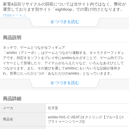
家電4品目リサイクルの回収については当サイト内ではなく、弊社が
運営しております別サイト「eightloop」での受け付けとなります。
詳細はこちら
つづきを読む
PayPay決済について
沖縄県、離島等へのお届け時に発生する配送中継料のご負担につき
商品説明
ましては事前でのPayPayでの決済は行えないため、別途銀行振込に
てお支払い願います。その他注意事項につきましてはリンク先を必
タッチで、ゲームとつながるフィギュア
ずご確認下さい
「amiibo（アミーボ）」はゲームとつながり連動する、キャラクターフィギュ
詳細はこちら
アです。対応するソフトをプレイ中にamiiboをかざすことで、ゲーム内でプレ
イヤーとして登場したり、アイテムがもらえたりなど、いろんなあそびとして
領収書の発行について
つながります。また、その遊びを通してamiiboにもいろいろな記録が保存さ
領収書の発行はご注文後、お客様ご自身にて出力いただきますよう
れ、世界にたったひとつの「あなただけのamiibo」となっていきます。
お願い致します。詳しくはKaagoヘルプ内「領収書」の項をご確認
つづきを読む
下さい。代金引換は上記手順にて出力出来ない為、弊社までお申し
つけ下さい。
商品詳細
年中無休
土・日・祝も休まず営業中！（年末年始を除く）
メーカ
任天堂
amiibo NVL-C-AEAT [オクトリング【ブルー】(ス
インボイス制度への対応について
商品名
プラトゥーンシリーズ)]
弊社eightloop株式会社は適格請求書発行事業者として登録しており