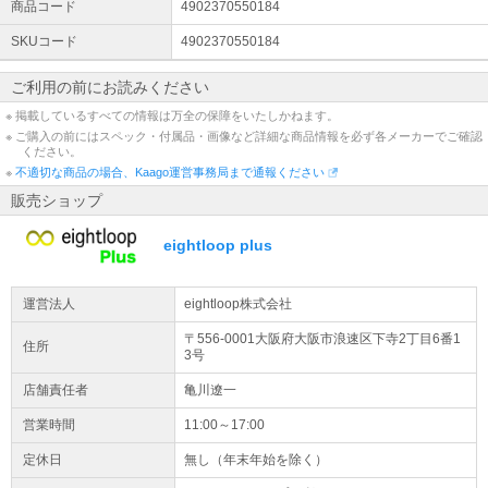
ます。 請求書がご必要な場合は別途メールにてお送りいたしますの
商品コード
4902370550184
で、 ご注文時に発行希望の旨をご記載ください。
SKUコード
4902370550184
詳細はこちら
ご利用の前にお読みください
弊社の情報を騙った詐欺サイトについて
弊社の情報を騙った詐欺サイトの存在のご報告を受けております。
※ 掲載しているすべての情報は万全の保障をいたしかねます。
弊社が運営しております販売サイトは5店舗となっており、 その他
※ ご購入の前にはスペック・付属品・画像など詳細な商品情報を必ず各メーカーでご確認
ください。
詐欺サイトでのご購入は絶対に行わないよう、お願い申し上げま
※
不適切な商品の場合、Kaago運営事務局まで通報ください
す。
詳細はこちら
販売ショップ
クレジットカード不正利用に対して
eightloop plus
クレジットカードの不正利用と思わしき内容のご注文であった場
合、 弊社にて予告なくキャンセル処理する場合がございます。
運営法人
eightloop株式会社
出荷について
〒556-0001大阪府
大阪市浪速区
下寺2丁目6番1
住所
クレジットカード・代引きでのご決済の場合、14時までのご注文分
3号
は、当日出荷いたします。（銀行振込決済の場合は、14時までにご
店舗責任者
亀川遼一
入金の確認が取れたご注文分を出荷いたします）
営業時間
11:00～17:00
併売のご案内
定休日
無し（年末年始を除く）
弊社別サイトにて商品を併売しておりますので、ご注文可能な状態
でも商品が売り切れている場合がございます。その際はご注文をキ