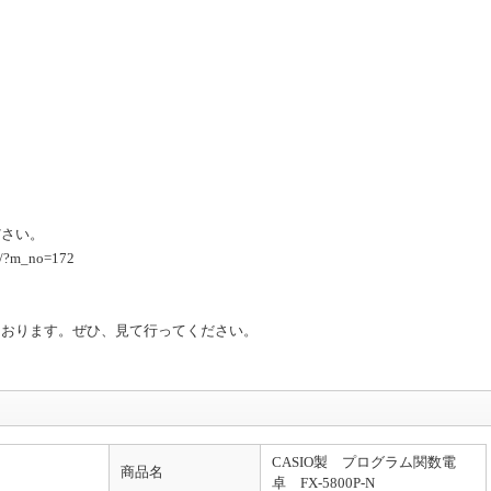
ださい。
ts/?m_no=172
ております。ぜひ、見て行ってください。
CASIO製 プログラム関数電
商品名
卓 FX-5800P-N