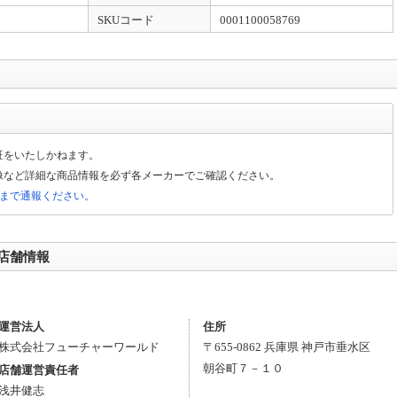
SKUコード
0001100058769
証をいたしかねます。
像など詳細な商品情報を必ず各メーカーでご確認ください。
局まで通報ください。
店舗情報
。
運営法人
住所
株式会社フューチャーワールド
〒
655-0862
兵庫県
神戸市垂水区
朝谷町７－１０
店舗運営責任者
浅井健志