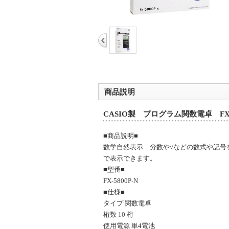
商品説明
CASIO製 プログラム関数電卓 FX-5
■商品説明■
数学自然表示 分数や√などの数式や記号
で表示できます。
■型番■
FX-5800P-N
■仕様■
タイプ 関数電卓
桁数 10 桁
使用電源 単4電池