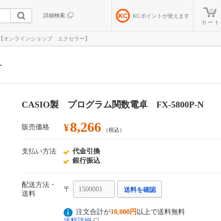
詳細検索
KC
ポイントが使えます
カート
P-N【オンラインショップ エクセラー】
ー
CASIO製 プログラム関数電卓 FX-5800P-N
8,266
¥
販売価格
（税込）
支払い方法
代金引換
銀行振込
配送方法・
〒
送料を確認
送料
注文合計が
10,000円
以上で送料無料
送料詳細