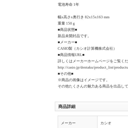
電池寿命 1年
幅x高さx奥行き 82x15x163 mm
重量 150 g
■商品状態■
新品未開封品です。
■メーカー■
CASIO製（カシオ計算機株式会社）
■商品情報URL■
詳しくはメーカーホームページをご覧く
http://casio.jp/dentaku/product_list/produc
■その他■
※商品の画像はイメージです。
その他たくさんの魅力ある商品を出品し
商品詳細
メーカー
カシオ