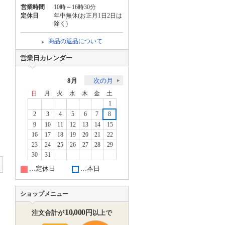
営業時間
10時～16時30分
定休日
年中無休(お正月1日2日は
除く)
商品の返品について
営業日カレンダー
8月
次の月
日
月
火
水
木
金
土
1
2
3
4
5
6
7
8
9
10
11
12
13
14
15
16
17
18
19
20
21
22
23
24
25
26
27
28
29
30
31
…定休日
…本日
ショップメニュー
10,000
円
注文合計が
以上で