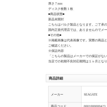
厚さ 7 mm
ディスク枚数 1 枚
■商品状態■
新品未開封
こちらはバルク製品となります。ご了承
国内正規代理店では、ありませんのでメ
■その他■
※掲載画像は代表画像です。実際の商品
ご確認ください。
※保証内容
「こちらの製品はメーカーでの保証がな
当店での初期不良対応期間は１ヶ月とな
商品詳細
メーカー
SEAGATE
商品コード
0001000000423