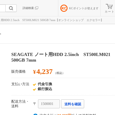
詳細検索
KC
ポイントが使えます
カート
ト用HDD 2.5inch ST500LM021 500GB 7mm【オンラインショップ エクセラー】
ー
SEAGATE ノート用HDD 2.5inch ST500LM021
500GB 7mm
4,237
¥
販売価格
（税込）
支払い方法
代金引換
銀行振込
配送方法・
〒
送料を確認
送料