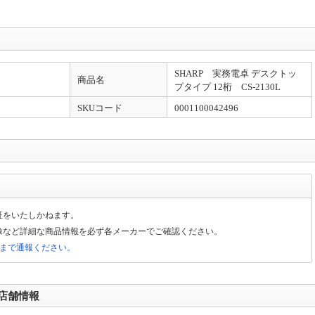
SHARP 実務電卓 デスクトッ
商品名
プタイプ 12桁 CS-2130L
SKUコード
0001100042496
証をいたしかねます。
像など詳細な商品情報を必ず各メーカーでご確認ください。
局まで通報ください。
店舗情報