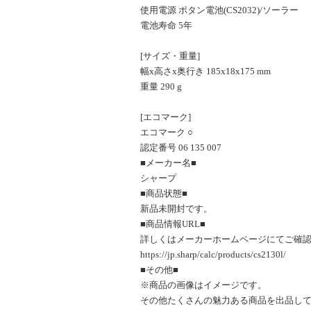
使用電源 ボタン電池(CS2032)/ソーラー
電池寿命 5年
[サイズ・重量]
幅x高さx奥行き 185x18x175 mm
重量 290 g
[エコマーク]
エコマーク ○
認定番号 06 135 007
■メーカー名■
シャープ
■商品状態■
新品未開封です。
■商品情報URL■
詳しくはメーカーホームページにてご確
https://jp.sharp/calc/products/cs2130l/
■その他■
※商品の画像はイメージです。
その他たくさんの魅力ある商品を出品し