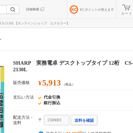
詳細検索
KC
ポイントが使えます
カート
 CS-2130L【オンラインショップ エクセラー】
ー
SHARP 実務電卓 デスクトップタイプ 12桁 CS
2130L
5,913
¥
販売価格
（税込）
支払い方法
代金引換
銀行振込
配送方法・
〒
送料を確認
送料