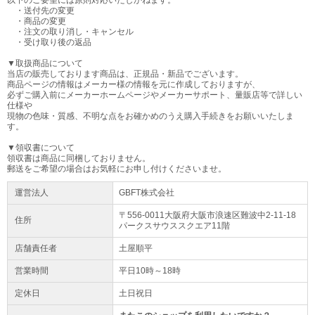
以下のご要望には原則対応いたしかねます。
・送付先の変更
・商品の変更
・注文の取り消し・キャンセル
・受け取り後の返品
▼取扱商品について
当店の販売しております商品は、正規品・新品でございます。
商品ページの情報はメーカー様の情報を元に作成しておりますが、
必ずご購入前にメーカーホームページやメーカーサポート、量販店等で詳しい
仕様や
現物の色味・質感、不明な点をお確かめのうえ購入手続きをお願いいたしま
す。
▼領収書について
領収書は商品に同梱しておりません。
郵送をご希望の場合はお気軽にお申し付けくださいませ。
運営法人
GBFT株式会社
〒556-0011大阪府
大阪市浪速区
難波中2-11-18
住所
パークスサウススクエア11階
店舗責任者
土屋順平
営業時間
平日10時～18時
定休日
土日祝日