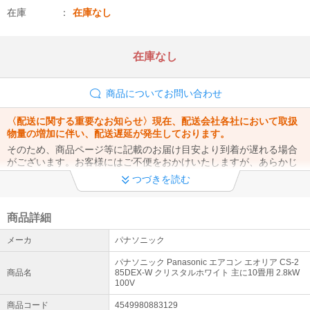
在庫
在庫なし
在庫なし
商品についてお問い合わせ
〈配送に関する重要なお知らせ〉現在、配送会社各社において取扱
物量の増加に伴い、配送遅延が発生しております。
そのため、商品ページ等に記載のお届け目安より到着が遅れる場合
がございます。お客様にはご不便をおかけいたしますが、あらかじ
めご了承くださいますようお願い申し上げます。
つづきを読む
暮らしの不安をしっかりカバー！毎日使う家電だからこそ、ぜひ
《延長保証》へのご加入をご検討ください！
商品詳細
当店の延長保証なら、【365日・24時間】専門窓口にて電話での修
メーカ
パナソニック
理受付を行っております。突然の故障にもスムーズにご対応いたし
ますのでご安心ください。
パナソニック Panasonic エアコン エオリア CS-2
詳細はこちら
商品名
85DEX-W クリスタルホワイト 主に10畳用 2.8kW
100V
商品コード
4549980883129