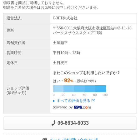
領収書は商品に同梱しておりません。
郵送をご希望の場合はお気軽にお申し付けくださいませ。
運営法人
GBFT株式会社
〒556-0011大阪府
大阪市浪速区
難波中2-11-18
住所
パークスサウススクエア11階
店舗責任者
土屋順平
営業時間
平日10時～18時
定休日
土日祝日
またこのショップを利用したいですか？
92
はい：
%
（投稿数
79
件）
ショップ評価
(最近6ヶ月)
0
20
40
60
80
100
すべての評価を見る
06-6634-6033