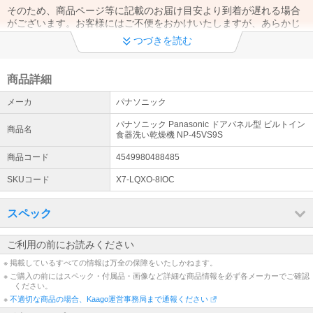
そのため、商品ページ等に記載のお届け目安より到着が遅れる場合
がございます。お客様にはご不便をおかけいたしますが、あらかじ
めご了承くださいますようお願い申し上げます。
つづきを読む
暮らしの不安をしっかりカバー！毎日使う家電だからこそ、ぜひ
《延長保証》へのご加入をご検討ください！
商品詳細
当店の延長保証なら、【365日・24時間】専門窓口にて電話での修
メーカ
パナソニック
理受付を行っております。突然の故障にもスムーズにご対応いたし
ますのでご安心ください。
パナソニック Panasonic ドアパネル型 ビルトイン
商品名
詳細はこちら
食器洗い乾燥機 NP-45VS9S
商品コード
4549980488485
SKUコード
X7-LQXO-8IOC
スペック
ご利用の前にお読みください
※ 掲載しているすべての情報は万全の保障をいたしかねます。
※ ご購入の前にはスペック・付属品・画像など詳細な商品情報を必ず各メーカーでご確認
ください。
※
不適切な商品の場合、Kaago運営事務局まで通報ください