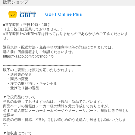
販売ショップ
GBFT Online Plus
■営業時間：平日10時～18時
（土日祝日は営業しておりません。）
※営業時間外の出荷作業は行っておりませんのであらかじめご了承くださいま
せ。
返品規約・配送方法・免責事項や注意事項等の詳細につきましては、
購入前に店舗情報よりご確認くださいませ。
https://kaago.com/gbft/shopinfo
-----------------------------------------------------------------
以下のご要望には原則対応いたしかねます。
・送付先の変更
・商品の変更
・注文の取り消し・キャンセル
・受け取り後の返品
▼取扱商品について
当店の販売しております商品は、正規品・新品でございます。
商品ページの情報はメーカー様の情報を元に作成しておりますが、
必ずご購入前にメーカーホームページやメーカーサポート、量販店等で詳しい
仕様や
現物の色味・質感、不明な点をお確かめのうえ購入手続きをお願いいたしま
す。
▼領収書について