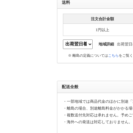
送料
注文合計金額
1円以上
地域詳細
出荷翌日
※ 離島の定義については
こちら
をご覧く
配送全般
・一部地域では商品代金のほかに別途「
・離島の場合、別途離島料金がかかる場
・複数送付先対応は承れません。予めご
・海外への発送は対応しておりません。