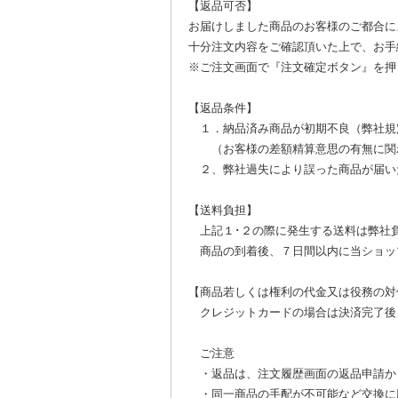
【返品可否】
お届けしました商品のお客様のご都合に
十分注文内容をご確認頂いた上で、お手
※ご注文画面で『注文確定ボタン』を押
【返品条件】
１．納品済み商品が初期不良（弊社規
（お客様の差額精算意思の有無に関わ
２、弊社過失により誤った商品が届い
【送料負担】
上記１･２の際に発生する送料は弊社
商品の到着後、７日間以内に当ショッ
【商品若しくは権利の代金又は役務の対
クレジットカードの場合は決済完了後
ご注意
・返品は、注文履歴画面の返品申請か
・同一商品の手配が不可能など交換に