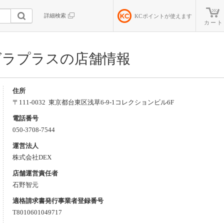
詳細検索
KC
ポイントが使えます
カート
グラプラスの店舗情報
住所
〒111-0032 東京都
台東区
浅草6-9-1
コレクションビル6F
電話番号
050-3708-7544
運営法人
株式会社DEX
店舗運営責任者
石野智元
適格請求書発行事業者登録番号
T8010601049717