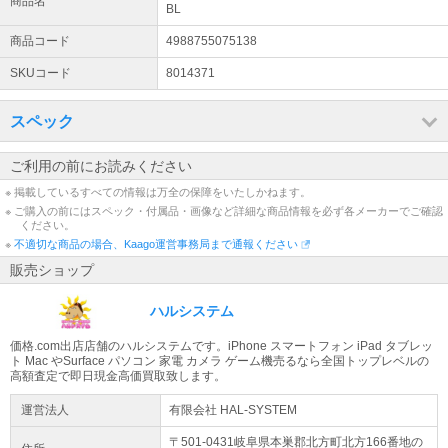
商品名
BL
商品コード
4988755075138
SKUコード
8014371
スペック
ご利用の前にお読みください
※ 掲載しているすべての情報は万全の保障をいたしかねます。
※ ご購入の前にはスペック・付属品・画像など詳細な商品情報を必ず各メーカーでご確認
ください。
※
不適切な商品の場合、Kaago運営事務局まで通報ください
販売ショップ
ハルシステム
価格.com出店店舗のハルシステムです。iPhone スマートフォン iPad タブレッ
ト Mac やSurface パソコン 家電 カメラ ゲーム機売るなら全国トップレベルの
高額査定で即日現金高価買取致します。
運営法人
有限会社 HAL-SYSTEM
〒501-0431岐阜県
本巣郡北方町
北方
166番地の