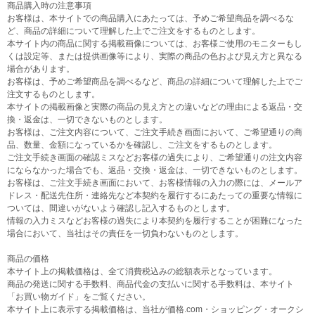
商品購入時の注意事項
お客様は、本サイトでの商品購入にあたっては、予めご希望商品を調べるな
ど、商品の詳細について理解した上でご注文をするものとします。
本サイト内の商品に関する掲載画像については、お客様ご使用のモニターもし
くは設定等、または提供画像等により、実際の商品の色および見え方と異なる
場合があります。
お客様は、予めご希望商品を調べるなど、商品の詳細について理解した上でご
注文するものとします。
本サイトの掲載画像と実際の商品の見え方との違いなどの理由による返品・交
換・返金は、一切できないものとします。
お客様は、ご注文内容について、ご注文手続き画面において、ご希望通りの商
品、数量、金額になっているかを確認し、ご注文をするものとします。
ご注文手続き画面の確認ミスなどお客様の過失により、ご希望通りの注文内容
にならなかった場合でも、返品・交換・返金は、一切できないものとします。
お客様は、ご注文手続き画面において、お客様情報の入力の際には、メールア
ドレス・配送先住所・連絡先など本契約を履行するにあたっての重要な情報に
ついては、間違いがないよう確認し記入するものとします。
情報の入力ミスなどお客様の過失により本契約を履行することが困難になった
場合において、当社はその責任を一切負わないものとします。
商品の価格
本サイト上の掲載価格は、全て消費税込みの総額表示となっています。
商品の発送に関する手数料、商品代金の支払いに関する手数料は、本サイト
「お買い物ガイド」をご覧ください。
本サイト上に表示する掲載価格は、当社が価格.com・ショッピング・オークシ