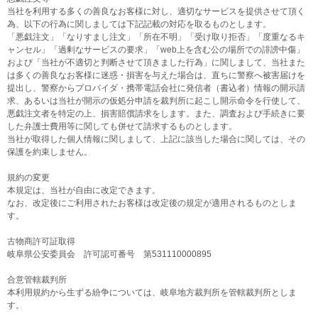
当社を利用する多くの善良なお客様に対し、適切なサービスを提供させて頂く
為、以下の行為に関しましては下記記載の対応を取るものとします。
「悪戯注文」「なりすまし注文」「所在不明」「受け取り拒否」「度重なるキ
ャンセル」「過剰なサービスの要求」「web上を含む公の場所での誹謗中傷」
および「当社が不適切と判断させて頂きました行為」に関しまして、当社また
は多くの善良なお客様に迷惑・損害を与えた場合は、直ちに警察へ被害届けを
提出し、警察からプロバイダ・携帯電話会社に発信者（書込者）情報の開示請
求、あるいは当社が開示の仮処分申請を裁判所に起こし開示命令を行使して、
悪戯注文者を特定の上、損害賠償請求をします。また、調査および手続きに要
した弁護士費用等に関しても併せて請求するものとします。
当社が取得した個人情報に関しまして、上記に該当した場合に関しては、その
保護を約束しません。
規約の変更
本規定は、当社が自由に改定できます。
なお、改定後にご利用されたお客様は改定後の規定が適用されるものとしま
す。
古物商許可証取得
岐阜県公安委員会 許可認可番号 第531110000895
合意管轄裁判所
本利用規約から生ずる紛争については、岐阜地方裁判所を管轄裁判所としま
す。