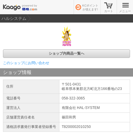
KCポイント
が使えます!
カート
メニュー
ハルシステム
ショップ内商品一覧へ
このショップにお問い合わせ
ショップ情報
〒501-0431
住所
岐阜県
本巣郡北方町
北方
166番地の23
電話番号
058-322-3065
運営法人
有限会社 HAL-SYSTEM
店舗運営責任者名
篠田和男
適格請求書発行事業者登録番号
T8200002010250