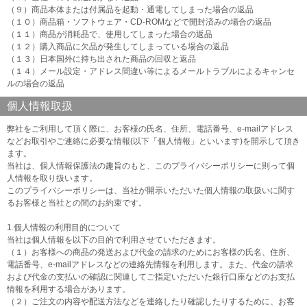
（９）商品本体または付属品を起動・通電してしまった場合の返品
（１０）商品箱・ソフトウェア・CD-ROMなどで開封済みの場合の返品
（１１）商品が消耗品で、使用してしまった場合の返品
（１２）購入商品に欠品が発生してしまっている場合の返品
（１３）日本国外に持ち出された商品の回収と返品
（１４）メール設定・アドレス間違い等によるメールトラブルによるキャンセ
ルの場合の返品
個人情報取扱
弊社をご利用して頂く際に、お客様の氏名、住所、電話番号、e-mailアドレス
などお取引やご連絡に必要な情報(以下「個人情報」といいます)を開示して頂き
ます。
当社は、個人情報保護法の趣旨のもと、このプライバシーポリシーに則って個
人情報を取り扱います。
このプライバシーポリシーは、当社が開示いただいた個人情報の取扱いに関す
るお客様と当社との間のお約束です。
1.個人情報の利用目的について
当社は個人情報を以下の目的で利用させていただきます。
（１）お客様への商品の発送および代金の請求のためにお客様の氏名、住所、
電話番号、e-mailアドレスなどの連絡先情報を利用します。また、代金の請求
および代金の支払いの確認に関連してご指定いただいた銀行口座などのお支払
情報を利用する場合があります。
（２）ご注文の内容や配送方法などを連絡したり確認したりするために、お客