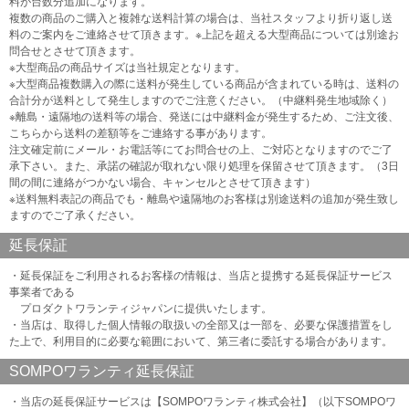
料が台数分追加になります。
複数の商品のご購入と複雑な送料計算の場合は、当社スタッフより折り返し送
料のご案内をご連絡させて頂きます。※上記を超える大型商品については別途お
問合せとさせて頂きます。
※大型商品の商品サイズは当社規定となります。
※大型商品複数購入の際に送料が発生している商品が含まれている時は、送料の
合計分が送料として発生しますのでご注意ください。（中継料発生地域除く）
※離島・遠隔地の送料等の場合、発送には中継料金が発生するため、ご注文後、
こちらから送料の差額等をご連絡する事があります。
注文確定前にメール・お電話等にてお問合せの上、ご対応となりますのでご了
承下さい。また、承諾の確認が取れない限り処理を保留させて頂きます。（3日
間の間に連絡がつかない場合、キャンセルとさせて頂きます）
※送料無料表記の商品でも・離島や遠隔地のお客様は別途送料の追加が発生致し
ますのでご了承ください。
延長保証
・延長保証をご利用されるお客様の情報は、当店と提携する延長保証サービス
事業者である
プロダクトワランティジャパンに提供いたします。
・当店は、取得した個人情報の取扱いの全部又は一部を、必要な保護措置をし
た上で、利用目的に必要な範囲において、第三者に委託する場合があります。
SOMPOワランティ延長保証
・当店の延長保証サービスは【SOMPOワランティ株式会社】（以下SOMPOワ