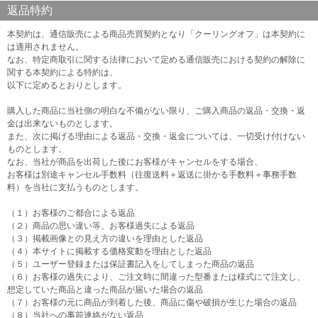
返品特約
本契約は、通信販売による商品売買契約となり「クーリングオフ」は本契約に
は適用されません。
なお、特定商取引に関する法律において定める通信販売における契約の解除に
関する本契約による特約は、
以下に定めるとおりとします。
購入した商品に当社側の明白な不備がない限り、ご購入商品の返品・交換・返
金は出来ないものとします。
また、次に掲げる理由による返品・交換・返金については、一切受け付けない
ものとします。
なお、当社が商品を出荷した後にお客様がキャンセルをする場合、
お客様は別途キャンセル手数料（往復送料＋返送に掛かる手数料＋事務手数
料）を当社に支払うものとします。
（１）お客様のご都合による返品
（２）商品の思い違い等、お客様過失による返品
（３）掲載画像との見え方の違いを理由とした返品
（４）本サイトに掲載する価格変動を理由とした返品
（５）ユーザー登録または保証書記入をしてしまった商品の返品
（６）お客様の過失により、ご注文時に間違った型番または様式にて注文し、
想定していた商品と違った商品が届いた場合の返品
（７）お客様の元に商品が到着した後、商品に傷や破損が生じた場合の返品
（８）当社への事前連絡がない返品