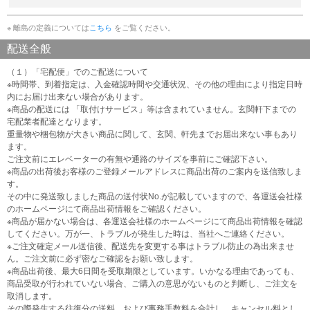
※ 離島の定義については
こちら
をご覧ください。
配送全般
（１）「宅配便」でのご配送について
※時間帯、到着指定は、入金確認時間や交通状況、その他の理由により指定日時
内にお届け出来ない場合があります。
※商品の配送には 「取付けサービス」等は含まれていません。玄関軒下までの
宅配業者配達となります。
重量物や梱包物が大きい商品に関して、玄関、軒先までお届出来ない事もあり
ます。
ご注文前にエレベーターの有無や通路のサイズを事前にご確認下さい。
※商品の出荷後お客様のご登録メールアドレスに商品出荷のご案内を送信致しま
す。
その中に発送致しました商品の送付状No.が記載していますので、各運送会社様
のホームページにて商品出荷情報をご確認ください。
※商品が届かない場合は、各運送会社様のホームページにて商品出荷情報を確認
してください。万が一、トラブルが発生した時は、当社へご連絡ください。
※ご注文確定メール送信後、配送先を変更する事はトラブル防止の為出来ませ
ん。ご注文前に必ず密なご確認をお願い致します。
※商品出荷後、最大6日間を受取期限としています。いかなる理由であっても、
商品受取が行われていない場合、ご購入の意思がないものと判断し、ご注文を
取消します。
その際発生する往復分の送料、および事務手数料を合計し、キャンセル料とし