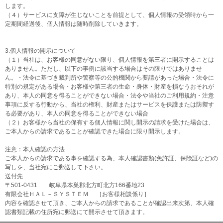
します。
（４）サービスに支障が生じないことを前提として、個人情報の受領時から一
定期間経過後、個人情報は随時削除していきます。
3.個人情報の開示について
（１）当社は、お客様の同意がない限り、個人情報を第三者に開示することは
ありません。ただし、以下の事例に該当する場合はその限りではありませ
ん。・法令に基づき裁判所や警察等の公的機関から要請があった場合・法令に
特別の規定がある場合・お客様や第三者の生命・身体・財産を損なうおそれが
あり、本人の同意を得ることができない場合・法令や当社のご利用規約・注意
事項に反する行動から、当社の権利、財産またはサービスを保護または防禦す
る必要があり、本人の同意を得ることができない場合
（２）お客様から当社の保有する個人情報に関し開示の請求を受けた場合は、
ご本人からの請求であることが確認できた場合に限り開示します。
注意：本人確認の方法
ご本人からの請求である事を確認する為、本人確認書類(免許証、保険証など)の
写しを、当社宛にご郵送して下さい。
送付先
〒501-0431 岐阜県本巣郡北方町北方166番地23
有限会社ＨＡＬ－ＳＹＳＴＥＭ ［お客様相談係り］
内容を確認させて頂き、ご本人からの請求であることが確認出来次第、本人確
認書類記載の住所宛に郵送にて開示させて頂きます。