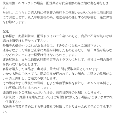
代金引換・e-コレクトの場合、配送業者が代金引換の際に領収書を発行しま
す。
ただし、こちらもご購入時に領収書の発行をご依頼いただいた場合は商品同封
にてお送します。収入印紙重複の為、運送会社の発行する領収書と一緒に保管
をお願いします。
配送
お客様は、商品到着時、配送ドライバー立会いのもと、商品に不備が無いか確
認の上荷受けを行なって下さい。
外箱等の破損やつぶれがある場合は、すみやかに当社へご連絡下さい。
連絡がなかった場合は正常に商品が到着したものとみなし、後日商品が足らな
いなどのクレームは一切受け付けないものとします。
運送配達上、または納期の時間指定等のトラブルに対して、当社は一切の責任
を負わないものとします。
客様が購入した商品は、出荷後、最大6日間を受取期限としています。
いかなる理由であっても、商品受取が行われていない場合、ご購入の意思がな
いものと判断し、ご注文を取消します。
その際発生する往復分の送料、および事務手数料を合計し、キャンセル料とし
てお客様に請求するものとします。
発売前予約をご依頼いただいた場合、発売日以降のお届けとなります。
入荷状況 ・お届け先地域によってはご希望日に添えない場合がございますので
ご了承下さい。
配送先を営業所留めにする事は弊社で対応しておりませんので予めご了承下さ
い。