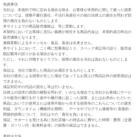
免責事項
当社は、本規約で特に定める場合を除き、お客様が本契約に関して被った損害
については、債務不履行責任、不法行為責任その他の法律上の責任を問わず賠
償の責任を負わないものとします。
本サイト上での商品販売価格は、常に変動します。
本契約においてお客様に支払い義務が発生する商品代金は、本契約成立時点の
販売価格となります。
価格変動によるキャンセル、返品、返金は出来ません。
本サイト上において、ごく稀に型番表記ミス、スペック表記等の誤り、販売金
額記載等の誤りがある場合があります。
ただし、それに付随するトラブル、損害の責任を当社は負わないものとしま
す。
保証は、当社で販売した商品のみ適応するものとします。
当社の過失による損害が生じた場合であってもお買上げ商品以外の損害保証は
できません。
保証対応中の代品の貸出し等は行いません。
法律上の請求の原因の種類を問わず、いかなる場合でも当社がお客様にサービ
スや販売の履行を行う途中や履行後に起こった損害、またはお求めいただいた
商品においての使用または使用不能から生ずる損害等のこれらについての過失
利益、ダウンタイム（機能停止期間）、データやプログラム修復等の 直接的・
間接的損害について、当社はその「責任を負いません。
保証、サポートを受ける為に当社店舗への持込みに費やした時間・費用（交通
費・ガソリン代・駐車料金等）の損害の保証はできません。
悪戯注文等