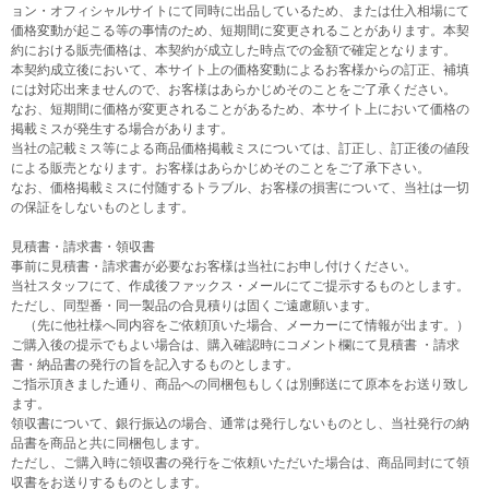
ョン・オフィシャルサイトにて同時に出品しているため、または仕入相場にて
価格変動が起こる等の事情のため、短期間に変更されることがあります。本契
約における販売価格は、本契約が成立した時点での金額で確定となります。
本契約成立後において、本サイト上の価格変動によるお客様からの訂正、補填
には対応出来ませんので、お客様はあらかじめそのことをご了承ください。
なお、短期間に価格が変更されることがあるため、本サイト上において価格の
掲載ミスが発生する場合があります。
当社の記載ミス等による商品価格掲載ミスについては、訂正し、訂正後の値段
による販売となります。お客様はあらかじめそのことをご了承下さい。
なお、価格掲載ミスに付随するトラブル、お客様の損害について、当社は一切
の保証をしないものとします。
見積書・請求書・領収書
事前に見積書・請求書が必要なお客様は当社にお申し付けください。
当社スタッフにて、作成後ファックス・メールにてご提示するものとします。
ただし、同型番・同一製品の合見積りは固くご遠慮願います。
（先に他社様へ同内容をご依頼頂いた場合、メーカーにて情報が出ます。）
ご購入後の提示でもよい場合は、購入確認時にコメント欄にて見積書 ・請求
書・納品書の発行の旨を記入するものとします。
ご指示頂きました通り、商品への同梱包もしくは別郵送にて原本をお送り致し
ます。
領収書について、銀行振込の場合、通常は発行しないものとし、当社発行の納
品書を商品と共に同梱包します。
ただし、ご購入時に領収書の発行をご依頼いただいた場合は、商品同封にて領
収書をお送りするものとします。