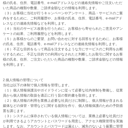
様の氏名、住所、電話番号、e-mailアドレスなどの連絡先情報やご注文いただ
いた商品の種類や数量、ご請求金額などの情報を利用します。
（３）お客様に当社が行うキャンペーンやアンケート、商品・サービスのご案
内をするために、ご利用履歴や、お客様の氏名、住所、電話番号、e-mailアド
レスなどの連絡先情報などを利用します。
（４）当社のサービス改善を行うために、お客様から寄せられたご意見やアン
ケートの結果、ご利用履歴などを利用します。
（５）お客様からのご要望、お問い合わせに対する回答をするために、お客様
の氏名、住所、電話番号、e-mailアドレスなどの連絡先情報を利用します。
（６）不正な目的をもって商品を注文するような方にサービスのご利用をお断
りするために、不正な目的での利用がなされたと判断したお取引に関するお客
様の氏名、住所、ご注文いただいた商品の種類や数量、ご請求金額などの情報
を利用します。
2.個人情報の管理について
当社は以下の体制で個人情報を管理します。
（１）個人情報保護法やガイドラインに従って必要な社内体制を整備し、従業
員から個人情報の取扱を適正に行う旨の誓約書を取得します。
（２）個人情報の利用を業務上必要な社員だけに制限し、個人情報が含まれる
媒体などの保管・管理などに関する規則を作り、個人情報保護のための予防措
置を講じます。
（３）システムに保存されている個人情報については、業務上必要な社員だけ
が利用できるようアカウントとパスワードを用意し、アクセス権限管理を実施
します。なお、アカウントとパスワードは漏えい、滅失のないよう厳重に管理