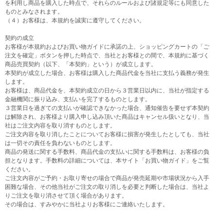
を利用し商品を購入した時点で、それらのルールおよび諸規定等にも同意した
ものとみなされます。
（４）お客様は、本規約を誠実に遵守してください。
契約の成立
お客様が本規約およびお買い物ガイドに承諾の上、ショッピングカートの「ご
注文を確定」ボタンを押した時点で、当社とお客様との間で、本規約に基づく
商品売買契約（以下、「本契約」という）が成立します。
本契約が成立した場合、お客様は購入した商品代金を当社に支払う義務が発生
します。
お客様は、商品代金を、本契約成立の日から３営業日以内に、当社が指定する
金融機関に振り込み、支払いを完了するものとします。
３営業日を過ぎての支払いが確認できなかった場合、通知催告を要せず本契約
は解除され、お客様より購入申し込み頂いた商品はキャンセル扱いとなり、当
社はご注文内容を取り消すものとします。
ご注文内容を取り消したことについてお客様に損害が発生したとしても、当社
は一切その責任を負わないものとします。
商品の発送に関する手数料、商品代金の支払いに関する手数料は、お客様の負
担となります。手数料の詳細については、本サイト「お買い物ガイド」をご覧
ください。
ご注文内容がご予約・お取り寄せの場合で商品が発売延期や市場状況から入手
困難な場合、その他当社がご注文の取り消しを必要と判断した場合は、当社よ
りご注文を取り消させて頂く場合があります。
その場合は、すみやかに当社よりお客様にご連絡いたします。