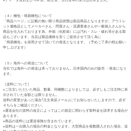
※チャータ便およびTOP便、航空便、当日便等の受付は出来ません。
（４）梱包・簡易梱包について
「商品ページ」に記載の無い限り商品状態は新品商品となりますが、アウトレ
ット価格品としてメーカーさん・問屋さん・流通業者さんや一般個人さんから
商品を仕入れております為、外箱（化粧箱）には汚れ・スレ・破れ等がある製
品もございます。当店は製品価格を安くご提供させて頂く為に
「簡易梱包」を採用させて頂いての発送となります。（予めご了承の程お願い
申し上げます）
（５）海外への発送について
当社では海外への発送は承っておりません。日本国内のみの販売 ・発送になり
ます。
［送料について］
※ご注文いただいた商品、数量、同梱数によりましては、必ずしもご注文時に表
示されていた金額とは限りません。
送料の変更があった場合｢注文承諾メール｣にてお知らせいたしますので、必ず
そちらをご確認ください。
※運送会社の賃料の改正によってはこの規定に関わらず新料金を請求する場合が
あります。
※商品の送料には運送保険が含まれています。
※送料は一台購入の場合の料金となります。大型商品を複数購入された場合、送