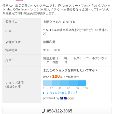
価格.com出店店舗のハルシステムです。iPhone スマートフォン iPad タブレッ
ト Mac やSurface パソコン 家電 カメラ ゲーム機売るなら全国トップレベルの
高額査定で即日現金高価買取致します。
運営法人
有限会社 HAL-SYSTEM
〒501-0431岐阜県
本巣郡北方町
北方
166番地の
住所
23
店舗責任者
篠田和男
営業時間
9:00～18:00
隔週土曜日・日曜日・祝祭日・ゴールデンウィ
定休日
ーク・お盆・正月
またこのショップを利用したいですか？
100
はい：
%
（投稿数
4
件）
ショップ評価
(最近6ヶ月)
0
20
40
60
80
100
すべての評価を見る
058-322-3065