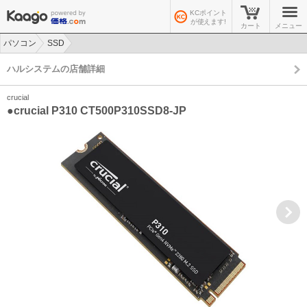
KCポイント
が使えます!
カート
メニュー
パソコン
SSD
>
>
ハルシステムの店舗詳細
crucial
●crucial P310 CT500P310SSD8-JP