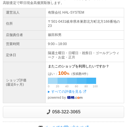
高額査定で即日現金高価買取致します。
運営法人
有限会社 HAL-SYSTEM
〒501-0431岐阜県
本巣郡北方町
北方
166番地の
住所
23
店舗責任者
篠田和男
営業時間
9:00～18:00
隔週土曜日・日曜日・祝祭日・ゴールデンウィ
定休日
ーク・お盆・正月
またこのショップを利用したいですか？
100
はい：
%
（投稿数
4
件）
ショップ評価
(最近6ヶ月)
0
20
40
60
80
100
すべての評価を見る
058-322-3065