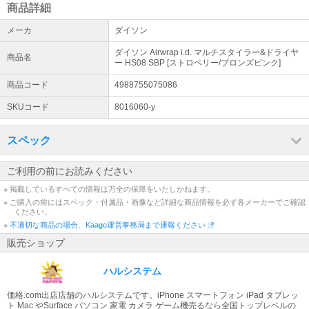
商品詳細
メーカ
ダイソン
ダイソン Airwrap i.d. マルチスタイラー&ドライヤ
商品名
ー HS08 SBP [ストロベリー/ブロンズピンク]
商品コード
4988755075086
SKUコード
8016060-y
スペック
ご利用の前にお読みください
※ 掲載しているすべての情報は万全の保障をいたしかねます。
※ ご購入の前にはスペック・付属品・画像など詳細な商品情報を必ず各メーカーでご確認
ください。
※
不適切な商品の場合、Kaago運営事務局まで通報ください
販売ショップ
ハルシステム
価格.com出店店舗のハルシステムです。iPhone スマートフォン iPad タブレッ
ト Mac やSurface パソコン 家電 カメラ ゲーム機売るなら全国トップレベルの