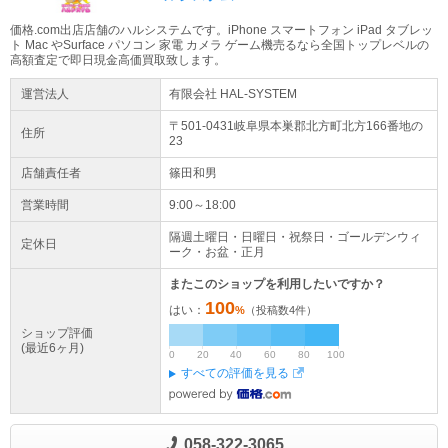
価格.com出店店舗のハルシステムです。iPhone スマートフォン iPad タブレッ
ト Mac やSurface パソコン 家電 カメラ ゲーム機売るなら全国トップレベルの
高額査定で即日現金高価買取致します。
運営法人
有限会社 HAL-SYSTEM
〒501-0431岐阜県
本巣郡北方町
北方
166番地の
住所
23
店舗責任者
篠田和男
営業時間
9:00～18:00
隔週土曜日・日曜日・祝祭日・ゴールデンウィ
定休日
ーク・お盆・正月
またこのショップを利用したいですか？
100
はい：
%
（投稿数
4
件）
ショップ評価
(最近6ヶ月)
0
20
40
60
80
100
すべての評価を見る
058-322-3065