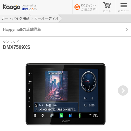
KCポイント
が使えます!
カート
メニュー
カー・バイク用品
カーオーディオ
>
>
Happymallの店舗詳細
ケンウッド
DMX7509XS