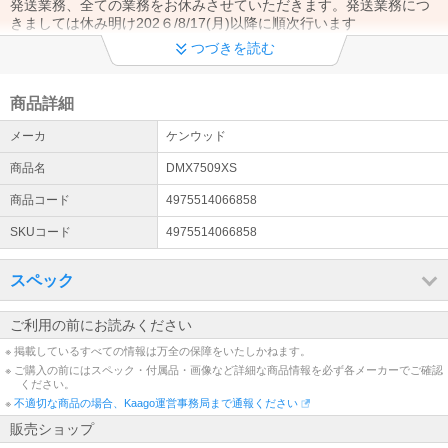
発送業務、全ての業務をお休みさせていただきます。発送業務につ
きましては休み明け202６/8/17(月)以降に順次行います
つづきを読む
電話お問い合わせ窓口休止について
現在、当店のコールセンターは大変混雑しており、お電話が繋がり
にくくなっております。 お急ぎのご要件につきましてはお問合せフ
商品詳細
ォームもしくはメールにてお問い合わせいただきますようお願い申
メーカ
ケンウッド
し上げます。
商品名
DMX7509XS
領収書について
kaagoでのご注文で領収書発行機能が実装されました。発行方法に
商品コード
4975514066858
ついては https://kaago.com/static/help/deal/#anch08 をご参照くだ
SKUコード
4975514066858
さい。（商品代引注文を除く）
偽サイトにご注意ください
スペック
日頃より、当店をご利用いただきまして、誠にありがとうございま
す。 当店の情報を利用して販売をしている悪質な詐欺サイトの存在
ご利用の前にお読みください
を確認しております。偽サイトは当店と一切の関係がございません
※ 掲載しているすべての情報は万全の保障をいたしかねます。
ので、ご注意下さい
※ ご購入の前にはスペック・付属品・画像など詳細な商品情報を必ず各メーカーでご確認
ください。
※
不適切な商品の場合、Kaago運営事務局まで通報ください
販売ショップ