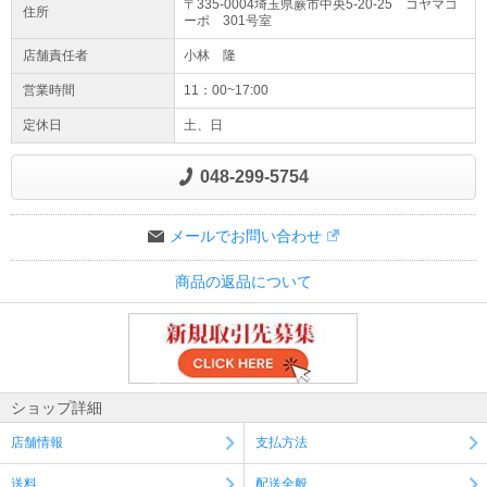
〒335-0004埼玉県
蕨市
中央
5-20-25 コヤマコ
住所
ーポ 301号室
店舗責任者
小林 隆
営業時間
11：00~17:00
定休日
土、日
048-299-5754
メールでお問い合わせ
商品の返品について
ショップ詳細
店舗情報
支払方法
送料
配送全般