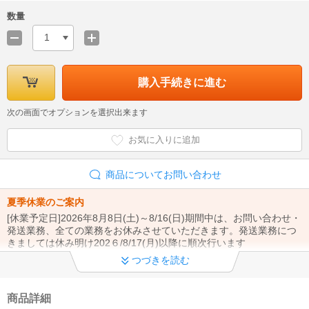
数量
1
購入手続きに進む
次の画面でオプションを選択出来ます
お気に入りに追加
商品についてお問い合わせ
夏季休業のご案内
[休業予定日]2026年8月8日(土)～8/16(日)期間中は、お問い合わせ・
発送業務、全ての業務をお休みさせていただきます。発送業務につ
きましては休み明け202６/8/17(月)以降に順次行います
つづきを読む
電話お問い合わせ窓口休止について
現在、当店のコールセンターは大変混雑しており、お電話が繋がり
にくくなっております。 お急ぎのご要件につきましてはお問合せフ
商品詳細