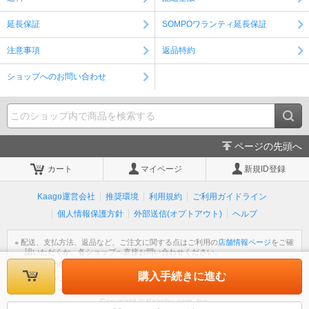
延長保証
SOMPOワランティ延長保証
注意事項
返品特約
ショップへのお問い合わせ
ページの先頭へ
カート
マイページ
新規ID登録
Kaago運営会社
推奨環境
利用規約
ご利用ガイドライン
個人情報保護方針
外部送信(オプトアウト)
ヘルプ
※ 配送、支払方法、返品など、ご注文に関する点はご利用の
店舗情報ページ
をご確
認いただくか、各ショップへ直接お問い合わせください。
※ 個人情報の取扱いについては
個人情報保護方針
をご覧ください。
購入手続きに進む
※ 不明な点がございましたら
ヘルプ
をご覧ください。
Copyright © Kakaku.com, Inc.