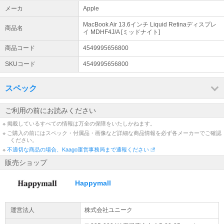
ォームもしくはメールにてお問い合わせいただきますようお願い申
メーカ
Apple
し上げます。
MacBook Air 13.6インチ Liquid Retinaディスプレ
商品名
領収書について
イ MDHF4J/A [ミッドナイト]
kaagoでのご注文で領収書発行機能が実装されました。発行方法に
商品コード
4549995656800
ついては https://kaago.com/static/help/deal/#anch08 をご参照くだ
さい。（商品代引注文を除く）
SKUコード
4549995656800
偽サイトにご注意ください
スペック
日頃より、当店をご利用いただきまして、誠にありがとうございま
す。 当店の情報を利用して販売をしている悪質な詐欺サイトの存在
を確認しております。偽サイトは当店と一切の関係がございません
ご利用の前にお読みください
ので、ご注意下さい
※ 掲載しているすべての情報は万全の保障をいたしかねます。
※ ご購入の前にはスペック・付属品・画像など詳細な商品情報を必ず各メーカーでご確認
ください。
※
不適切な商品の場合、Kaago運営事務局まで通報ください
販売ショップ
Happymall
運営法人
株式会社ユニーク