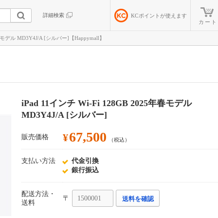
詳細検索
KC
ポイントが使えます
カート
年春モデル MD3Y4J/A [シルバー]【Happymall】
iPad 11インチ Wi-Fi 128GB 2025年春モデル
MD3Y4J/A [シルバー]
67,500
¥
販売価格
（税込）
支払い方法
代金引換
銀行振込
配送方法・
〒
送料を確認
送料