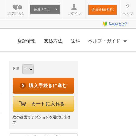
0
会員メニュー
会員登録(無料)
お気に入り
ログイン
ヘルプ
Kaagoとは?
店舗情報
支払方法
送料
ヘルプ・ガイド
数量
購入手続きに進む
カートに入れる
次の画面でオプションを選択出来ま
す