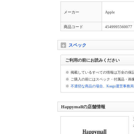
偽サイトにご注意ください
日頃より、当店をご利用いただきまして、誠
メーカー
Apple
トの存在を確認しております。偽サイトは当
商品コード
4549995560077
スペック
ご利用の前にお読みください
※
掲載しているすべての情報は万全の保
※
ご購入の前にはスペック・付属品・画
※
不適切な商品の場合、Kaago運営事務
Happymallの店舗情報