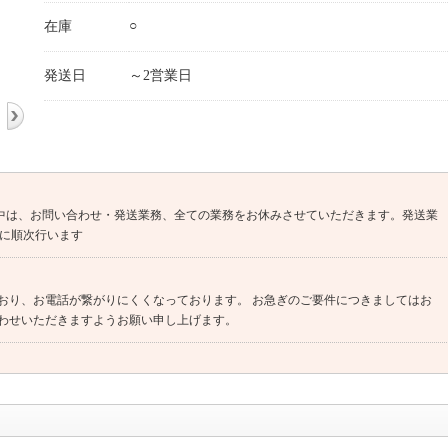
○
在庫
発送日
～2営業日
6(日)期間中は、お問い合わせ・発送業務、全ての業務をお休みさせていただきます。発送業
以降に順次行います
おり、お電話が繋がりにくくなっております。 お急ぎのご要件につきましてはお
わせいただきますようお願い申し上げます。
法については https://kaago.com/static/help/deal/#anch08 をご参照くだ