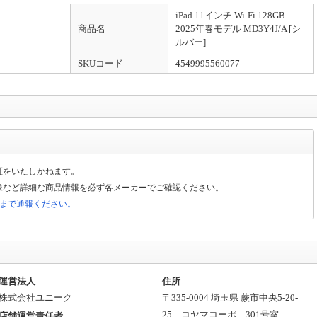
iPad 11インチ Wi-Fi 128GB
にありがとうございます。 当店の情報を利用して販売をしている悪質な詐欺サイ
商品名
2025年春モデル MD3Y4J/A [シ
店と一切の関係がございませんので、ご注意下さい
ルバー]
SKUコード
4549995560077
証をいたしかねます。
像など詳細な商品情報を必ず各メーカーでご確認ください。
局まで通報ください。
運営法人
住所
株式会社ユニーク
〒
335-0004
埼玉県
蕨市
中央
5-20-
25 コヤマコーポ 301号室
店舗運営責任者