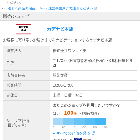
ください。
※
不適切な商品の場合、Kaago運営事務局まで通報ください
販売ショップ
カデナビ本店
お客様に寄り添いお届けまでをナビゲーションするカデナビ本店
運営法人
株式会社ワンエイチ
〒173-0004東京都
板橋区
板橋1-33-9
杉田屋ビル
住所
2F
店舗責任者
羽柴文敬
営業時間
10:00-17:00
定休日
土曜、日曜、祝日
またこのショップを利用したいですか？
100
はい：
%
（投稿数
73
件）
ショップ評価
(最近6ヶ月)
0
20
40
60
80
100
すべての評価を見る