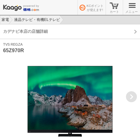
KCポイント
が使えます!
カート
メニュー
家電
液晶テレビ・有機ELテレビ
>
>
カデナビ本店の店舗詳細
TVS REGZA
65Z970R