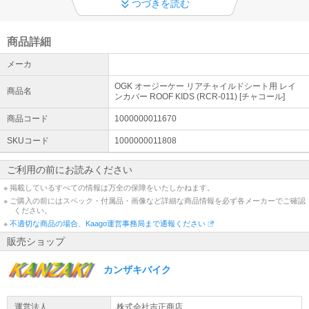
送料無料商品につきましては「北海道・沖縄・その他離島」は対象
つづきを読む
外となります。ヤマト運輸での配送はできません。
商品詳細
メーカ
OGK オージーケー リアチャイルドシート用 レイ
商品名
ンカバー ROOF KIDS (RCR-011) [チャコール]
商品コード
1000000011670
SKUコード
1000000011808
ご利用の前にお読みください
※ 掲載しているすべての情報は万全の保障をいたしかねます。
※ ご購入の前にはスペック・付属品・画像など詳細な商品情報を必ず各メーカーでご確認
ください。
※
不適切な商品の場合、Kaago運営事務局まで通報ください
販売ショップ
カンザキバイク
運営法人
株式会社吉正商店