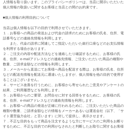
人情報を取り扱います。このプライバシーポリシーは、当店に開示いただいた
個人情報の取扱いに関するお客様と当店との間のお約束です。
■個人情報の利用目的について
当店は個人情報を以下の目的で利用させていただきます。
１．お客様への商品の発送および代金の請求のためにお客様の氏名、住所、電
話番号などの連絡先情報を利用します。
また、代金の請求に関連してご指定いただいた銀行口座などのお支払情報
を利用する場合があります。
２．ご注文の内容や配送方法などを連絡したり確認するために、お客様の氏
名、住所、e-mailアドレスなどの連絡先情報、ご注文いただいた商品の種類や
数量、ご請求金額などの情報を利用します。
３．メーカーから直送にてお客様へ商品を配送する際は、お客様の氏名、住所
などの配送先情報を配送元に通達いたしますが、個人情報を他の目的で使用す
ることはございません。
４．サービス改善を行うために、お客様から寄せられたご意見やアンケートの
結果、ご利用履歴などを利用します。
５．お客様からのご要望、お問合せに対する回答をするために、お客様の氏
名、住所、e-mailアドレスなどの連絡先情報を利用します。
６．お客様への商品の発送が正確に行われるために、ご注文いただいた商品の
種類や数量、ご請求金額などの情報をメーカーあるいは運送会社（以下、「サ
イト運営協力会社」と言います）に対して提供し、表示させます。
７．不正な目的をもって商品を注文するような方にサービスのご利用をお断り
するために、不正な目的での利用がなされたと判断したお取引に関するお客様