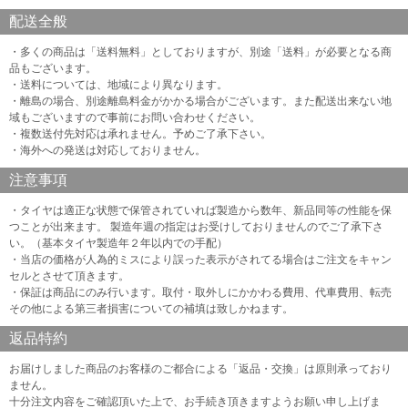
配送全般
・多くの商品は「送料無料」としておりますが、別途「送料」が必要となる商
品もございます。
・送料については、地域により異なります。
・離島の場合、別途離島料金がかかる場合がございます。また配送出来ない地
域もございますので事前にお問い合わせください。
・複数送付先対応は承れません。予めご了承下さい。
・海外への発送は対応しておりません。
注意事項
・タイヤは適正な状態で保管されていれば製造から数年、新品同等の性能を保
つことが出来ます。 製造年週の指定はお受けしておりませんのでご了承下さ
い。（基本タイヤ製造年２年以内での手配）
・当店の価格が人為的ミスにより誤った表示がされてる場合はご注文をキャン
セルとさせて頂きます。
・保証は商品にのみ行います。取付・取外しにかかわる費用、代車費用、転売
その他による第三者損害についての補填は致しかねます。
返品特約
お届けしました商品のお客様のご都合による「返品・交換」は原則承っており
ません。
十分注文内容をご確認頂いた上で、お手続き頂きますようお願い申し上げま