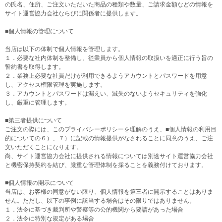
の氏名、住所、ご注文いただいた商品の種類や数量、ご請求金額などの情報を
サイト運営協力会社ならびに関係者に提供します。
■個人情報の管理について
当店は以下の体制で個人情報を管理します。
１．必要な社内体制を整備し、従業員から個人情報の取扱いを適正に行う旨の
誓約書を取得します。
２．業務上必要な社員だけが利用できるようアカウントとパスワードを用意
し、アクセス権限管理を実施します。
３．アカウントとパスワードは漏えい、滅失のないようセキュリティを強化
し、厳重に管理します。
■第三者提供について
ご注文の際には、このプライバシーポリシーを理解のうえ、■個人情報の利用目
的についての６）、７）に記載の情報提供がなされることに同意のうえ、ご注
文いただくことになります。
尚、サイト運営協力会社に提供される情報については別途サイト運営協力会社
と機密保持契約を結び、厳重な管理体制を採ることを義務付けております。
■個人情報の開示について
当店は、お客様の同意がない限り、個人情報を第三者に開示することはありま
せん。ただし、以下の事例に該当する場合はその限りではありません。
１．法令に基づき裁判所や警察等の公的機関から要請があった場合
２．法令に特別な規定がある場合