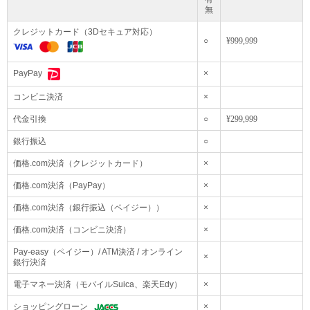
理にて送料を0円に変更させて頂きメールにて金額変更のご案内をさせて頂いて
無
おります 工賃に関しまして商品ページの下記をご覧ください
クレジットカード（3Dセキュア対応）
○
¥999,999
×
PayPay
コンビニ決済
×
代金引換
○
¥299,999
銀行振込
○
価格.com決済（クレジットカード）
×
価格.com決済（PayPay）
×
価格.com決済（銀行振込（ペイジー））
×
価格.com決済（コンビニ決済）
×
Pay-easy（ペイジー）/ ATM決済 / オンライン
×
銀行決済
電子マネー決済（モバイルSuica、楽天Edy）
×
ショッピングローン
×