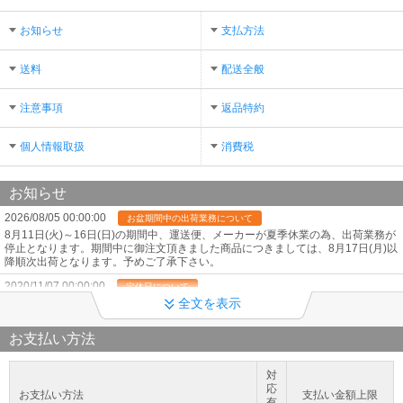
お知らせ
支払方法
送料
配送全般
注意事項
返品特約
個人情報取扱
消費税
お知らせ
2026/08/05 00:00:00
お盆期間中の出荷業務について
8月11日(火)～16日(日)の期間中、運送便、メーカーが夏季休業の為、出荷業務が
停止となります。期間中に御注文頂きました商品につきましては、8月17日(月)以
降順次出荷となります。予めご了承下さい。
2020/11/07 00:00:00
定休日について
全文を表示
毎週水曜日は定休日となります。
2020/10/30 00:00:00
ホイールについて
お支払い方法
当店の販売はタイヤのみとなっておりホイール付の販売はしておりません。 画像
は全てイメージとなっておりますので予めご了承下さい。
対
2020/10/30 00:00:00
店頭取付の際
応
お支払い方法
支払い金額上限
店頭取付の場合、送料無料の商品は一度送料を含んで決済して頂き、こちらの処
有