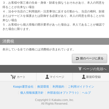
３．お客様や第三者の生命・身体・財産を損なうおそれがあり、本人の同意を
得ることが出来ない場合
４．法令や当店のご利用規約・注意事項に反する行動から、当店の権利、財産
またはサービスを保護または防御する必要があり、本人の同意を得ることが出
来ない場合
５．お客様から個人情報の開示要求があった場合は、本人であることが確認で
きた場合に限ります。
消費税
表示している全ての価格には消費税が含まれています。
前のページに戻る
ページの先頭へ
カート
マイページ
新規ID登録
Kaago運営会社
推奨環境
利用規約
ご利用ガイドライン
個人情報保護方針
外部送信(オプトアウト)
ヘルプ
Copyright © Kakaku.com, Inc.
All Rights Reserved.