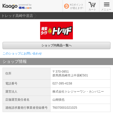
KCポイント
が使えます!
カート
メニュー
トレッド高崎中居店
ショップ内商品一覧へ
このショップにお問い合わせ
ショップ情報
〒370-0851
住所
群馬県
高崎市上中居町
501
電話番号
027-395-4158
運営法人
株式会社トレジャーワン・カンパニー
店舗運営責任者名
山南慎也
適格請求書発行事業者登録番号
T6070001021025