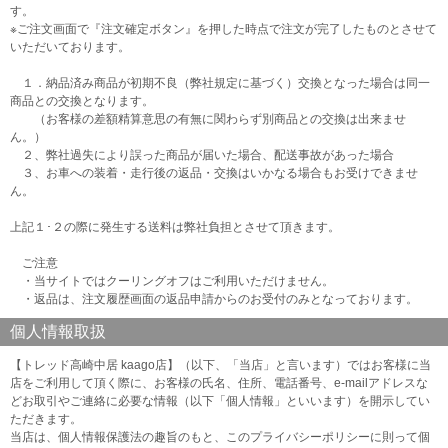
す。
※ご注文画面で『注文確定ボタン』を押した時点で注文が完了したものとさせて
いただいております。
１．納品済み商品が初期不良（弊社規定に基づく）交換となった場合は同一
商品との交換となります。
（お客様の差額精算意思の有無に関わらず別商品との交換は出来ませ
ん。）
２、弊社過失により誤った商品が届いた場合、配送事故があった場合
３、お車への装着・走行後の返品・交換はいかなる場合もお受けできませ
ん。
上記１･２の際に発生する送料は弊社負担とさせて頂きます。
ご注意
・当サイトではクーリングオフはご利用いただけません。
・返品は、注文履歴画面の返品申請からのお受付のみとなっております。
個人情報取扱
【トレッド高崎中居 kaago店】（以下、「当店」と言います）ではお客様に当
店をご利用して頂く際に、お客様の氏名、住所、電話番号、e-mailアドレスな
どお取引やご連絡に必要な情報（以下「個人情報」といいます）を開示してい
ただきます。
当店は、個人情報保護法の趣旨のもと、このプライバシーポリシーに則って個