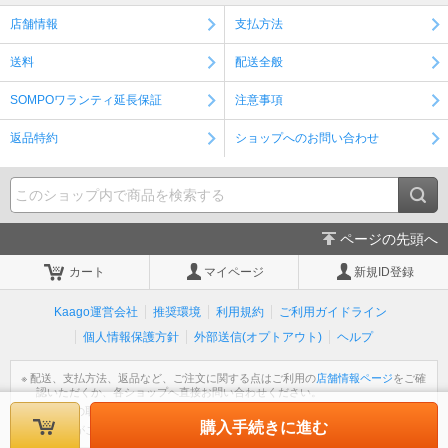
店舗情報
支払方法
送料
配送全般
SOMPOワランティ延長保証
注意事項
返品特約
ショップへのお問い合わせ
ページの先頭へ
カート
マイページ
新規ID登録
Kaago運営会社
推奨環境
利用規約
ご利用ガイドライン
個人情報保護方針
外部送信(オプトアウト)
ヘルプ
※ 配送、支払方法、返品など、ご注文に関する点はご利用の
店舗情報ページ
をご確
認いただくか、各ショップへ直接お問い合わせください。
※ 個人情報の取扱いについては
個人情報保護方針
をご覧ください。
購入手続きに進む
※ 不明な点がございましたら
ヘルプ
をご覧ください。