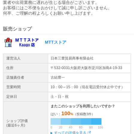
業者や出荷業務に遅れが生じる場合がございます。
お客様にはご不便をおかけして誠に申し訳ございません。
何卒、ご理解の程よろしくお願い申し上げます。
販売ショップ
MTTストア
運営法人
日本三豊貿易商事有限会社
住所
〒532-0031大阪府
大阪市淀川区
加島4-19-33
店舗責任者
古結豊一
営業時間
10：00～15：00（現在電話受付休止中です）
定休日
土・日・祝
またこのショップを利用したいですか？
100
はい：
%
（投稿数
3
件）
ショップ評価
(最近6ヶ月)
0
20
40
60
80
100
すべての評価を見る