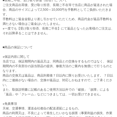
■長期ご不在、受け取り辞退（拒否）について
ご注文商品出荷後、受け取り拒否、長期ご不在等で当店に商品が返送された場
合、商品のサイズによって2,500～10,000円を手数料としてご負担いただきま
す。
手数料はご返金金額より差し引かせていただくため、商品代金が返品手数料を
満たさない場合はご返金はいたしません。
※一度でも【受け取り拒否、長期ご不在】にて返品となったお客様のご注文は、
それ以降承ることはできません。
■商品の保証について
※保証内容に関して
当店では、保証期間内の返品又は、同商品との交換をするものではなく、 保証
期間内の不良部分の該当部品の提供、修復方法のご案内を無償にて行うものと
なります。
商品の交換又は返品は、商品到着後７日以内に限りお受けいたします。 ７日以
内にご連絡がない場合の、交換や返品は、対応しかねますので、ご了承くださ
い。
また、取扱説明書に記載のあるご使用方法以外での「破損」「故障」による
「返品」や「クレーム」などにつきましては、一切お受けできません。
※免責事項
天候、交通事情、運送会社都合の配送遅延によるもの。
商品の利用又は、不良によって発生したいかなる損害（事業利益の損失、作業