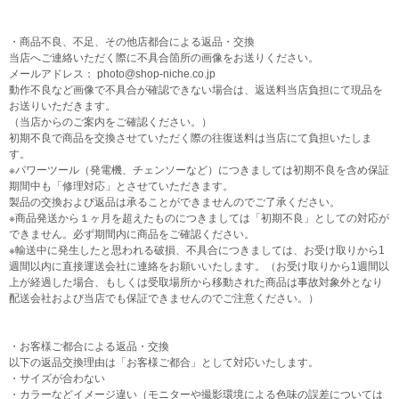
・商品不良、不足、その他店都合による返品・交換
当店へご連絡いただく際に不具合箇所の画像をお送りください。
メールアドレス： photo@shop-niche.co.jp
動作不良など画像で不具合が確認できない場合は、返送料当店負担にて現品を
お送りいただきます。
（当店からのご案内をご確認ください。）
初期不良で商品を交換させていただく際の往復送料は当店にて負担いたしま
す。
※パワーツール（発電機、チェンソーなど）につきましては初期不良を含め保証
期間中も「修理対応」とさせていただきます。
製品の交換および返品は承ることができませんのでご了承ください。
※商品発送から１ヶ月を超えたものにつきましては「初期不良」としての対応が
できません。必ず期間内に商品をご確認ください。
※輸送中に発生したと思われる破損、不具合につきましては、お受け取りから1
週間以内に直接運送会社に連絡をお願いいたします。（お受け取りから1週間以
上が経過した場合、もしくは受取場所から移動された商品は事故対象外となり
配送会社および当店でも保証できませんのでご注意ください。）
・お客様ご都合による返品・交換
以下の返品交換理由は「お客様ご都合」として対応いたします。
・サイズが合わない
・カラーなどイメージ違い（モニターや撮影環境による色味の誤差については