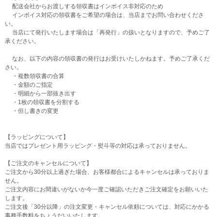
配送会社からお渡しする領収書はインボイス非対応のため
インボイス対応の領収書をご希望の場合は、当店までお問い合わせくださ
い。
当店にて発行いたします場合は「再発行」の扱いとなりますので、予めご了
承ください。
なお、以下の内容の領収書の発行はお受けいたしかねます。予めご了承くだ
さい。
・複数領収書の合算
・金額のご指定
・明細から一部抜き出す
・1枚の領収書を分割する
・但し書きの変更
【ラッピングについて】
当店ではプレゼント用ラッピング・熨斗等の対応は承っておりません。
【ご注文のキャンセルについて】
ご注文から30分以上過ぎた場合、お客様都合によるキャンセルは承っておりま
せん。
ご注文内容にお間違いがないか今一度ご確認いただきご注文確定をお願いいた
します。
ご注文後「30分以降」の注文変更・キャンセル依頼については、対応にかかる
事務手数料をちょうだいいたします。