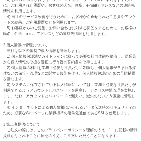
に、ご利用された履歴や、お客様の氏名、住所、e-mailアドレスなどの連絡先
情報を利用します。
4) 当社のサービス改善を行うために、お客様から寄せられたご意見やアンケ
ートの結果、ご利用履歴などを利用します。
5) お客様からのご要望、お問い合わせに対する回答をするために、お客様の
氏名、住所、e-mailアドレスなどの連絡先情報を利用します。
2.個人情報の管理について
当社は以下の体制で個人情報を管理します。
1) 個人情報保護法やガイドラインに従って必要な社内体制を整備し、従業員
から個人情報の取扱を適正に行う旨の誓約書を取得します。
2) 個人情報の利用を業務上必要な社員だけに制限し、個人情報が含まれる媒
体などの保管・管理などに関する規則を作り、個人情報保護のための予防措置
を講じます。
3) システムに保存されている個人情報については、業務上必要な社員だけが
利用できるようアカウントとパスワードを用意し、アクセス権限管理を実施し
ます。なお、アカウントとパスワードは漏えい、滅失のないよう厳重に管理し
ます。
4) インターネットによる個人情報にかかわるデータ伝送時のセキュリティの
ため、必要なWebページに業界標準の暗号化通信であるSSLを使用します。
3.第三者提供について
ご注文の際には、このプライバシーポリシーを理解のうえ、1．に記載の情報
提供がなされることに同意のうえ、ご注文いただくことになります。