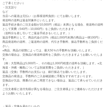
ご了承ください）
・注文誤り
など
当店への返送は元払い（お客様送料負担）にてお願いします。
発送時の送料は返金対象外といたします。
返品手続き後のご注文金額が10,000円（税込）未満となる場合、発送時の送料
として実費（540円～10,000円）をご負担いただきます。
（送料分を差し引いてご返金手続きをいたします。）
返品手数料として、商品代金の10%（税込1,000円未満の商品は一律100円）、
商品発送時の送料、ご返送時の送料、代引き手数料、振込手数料をご負担くだ
さい。
※商品、商品の状態によっては、最大50％の手数料を頂戴いたします。
交換の場合は、交換品の発送時送料をご負担いただきますようお願いいたしま
す。
［例：大型商品は5,000円～、その他は1,000円程度の送料を頂戴します。※北
海道・沖縄・離島については別途実費をご負担いただきます。］
返品（交換）手数料のお支払いは、銀行振込でお願いいたします。
交換品の発送は、手数料のご入金確認後に手配をすすめてまいります。
交換品が欠品、廃番のためご用意できない場合は、返品にて承らせていただき
ます。
ご注文者様と送付先様が異なる場合は、ご注文者様よりご連絡をいただけます
ようお願いいたします。
・返品・交換を承れないもの