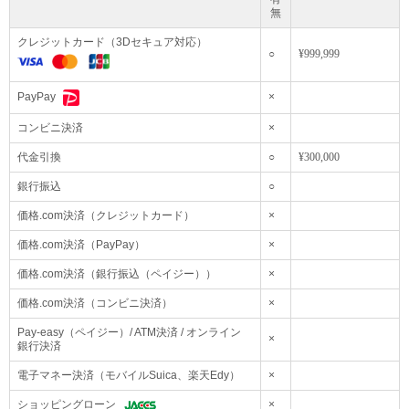
が正しい販売価格ですのでご了承ください。
無
2023/01/25 00:00:00
■ 天候等による配達遅延について ■
クレジットカード（3Dセキュア対応）
配達状況などの詳細につきましては、各運送会社HPにありますお知らせをご確認
○
¥999,999
頂きますようお願い申し上げます。
×
PayPay
コンビニ決済
×
代金引換
○
¥300,000
銀行振込
○
価格.com決済（クレジットカード）
×
価格.com決済（PayPay）
×
価格.com決済（銀行振込（ペイジー））
×
価格.com決済（コンビニ決済）
×
Pay-easy（ペイジー）/ ATM決済 / オンライン
×
銀行決済
電子マネー決済（モバイルSuica、楽天Edy）
×
ショッピングローン
×