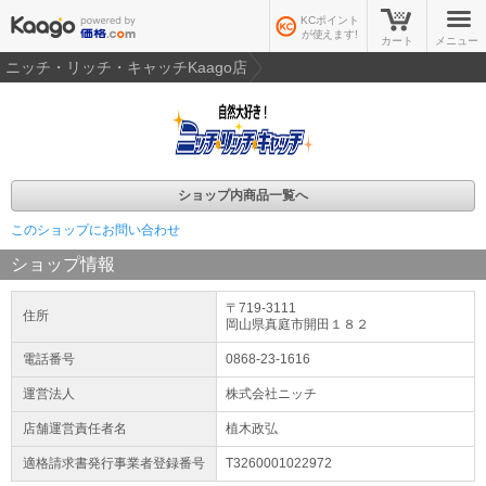
KCポイント
が使えます!
カート
メニュー
ニッチ・リッチ・キャッチKaago店
ショップ内商品一覧へ
このショップにお問い合わせ
ショップ情報
〒719-3111
住所
岡山県
真庭市
開田１８２
電話番号
0868-23-1616
運営法人
株式会社ニッチ
店舗運営責任者名
植木政弘
適格請求書発行事業者登録番号
T3260001022972