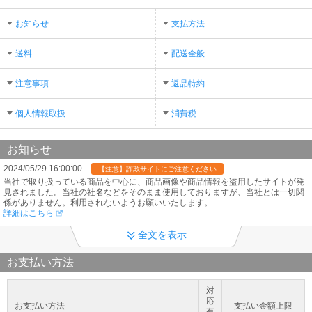
お知らせ
支払方法
送料
配送全般
注意事項
返品特約
個人情報取扱
消費税
お知らせ
2024/05/29 16:00:00
【注意】詐欺サイトにご注意ください
当社で取り扱っている商品を中心に、商品画像や商品情報を盗用したサイトが発
見されました。当社の社名などをそのまま使用しておりますが、当社とは一切関
係がありません。利用されないようお願いいたします。
詳細はこちら
2023/06/30 10:00:00
お問い合わせについて
全文を表示
お電話のお問合せ 平日10時～15時 電話は大変込み合いますので、メールやチ
ャットでのお問い合わせをお願いいたします。弊社からの通常のご案内はメール
お支払い方法
にてお送りしております。
2023/02/01 00:00:00
販売価格について
対
メーカーの価格改定により、お届けする商品についているタグの表示価格とサイ
応
お支払い方法
支払い金額上限
ト表示価格（販売価格）が異なる場合がございます。ご購入時のサイト表示価格
有