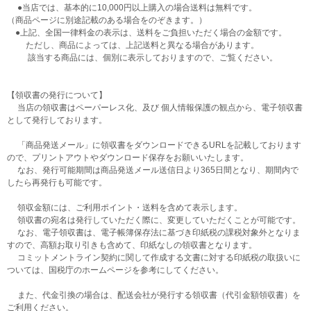
●当店では、基本的に10,000円以上購入の場合送料は無料です。
（商品ページに別途記載のある場合をのぞきます。）
●上記、全国一律料金の表示は、送料をご負担いただく場合の金額です。
ただし、商品によっては、上記送料と異なる場合があります。
該当する商品には、個別に表示しておりますので、ご覧ください。
【領収書の発行について】
当店の領収書はペーパーレス化、及び 個人情報保護の観点から、電子領収書
として発行しております。
「商品発送メール」に領収書をダウンロードできるURLを記載しております
ので、プリントアウトやダウンロード保存をお願いいたします。
なお、発行可能期間は商品発送メール送信日より365日間となり、期間内で
したら再発行も可能です。
領収金額には、ご利用ポイント・送料を含めて表示します。
領収書の宛名は発行していただく際に、変更していただくことが可能です。
なお、電子領収書は、電子帳簿保存法に基づき印紙税の課税対象外となりま
すので、高額お取り引きも含めて、印紙なしの領収書となります。
コミットメントライン契約に関して作成する文書に対する印紙税の取扱いに
ついては、国税庁のホームページを参考にしてください。
また、代金引換の場合は、配送会社が発行する領収書（代引金額領収書）を
ご利用ください。