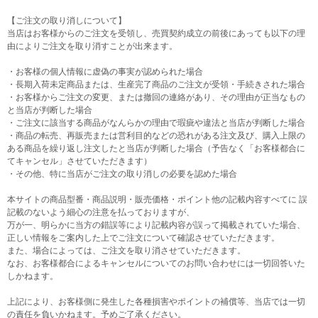
【ご注文の取り消しについて】
当店はお客様からのご注文を受領し、売買契約成立の前後にあっても以下の理
由によりご注文を取り消すことが出来ます。
・お客様の個人情報に虚偽の事実が認められた場合
・長期入荷未定商品または、生産完了商品のご注文が受領・手続きされた場合
・お客様からご注文の変更、または撤回の連絡があり、その理由が正当なもの
と当店が判断した場合
・ご注文に該当する商品がなんらかの理由で瑕疵や違法と当店が判断した場合
・商品の転売、再販売または営利目的などの恐れがある注文及び、購入上限の
ある商品を繰り返し注文したと当店が判断した場合（予告なく「お客様都合に
てキャンセル」させていただきます）
・その他、特に当店がご注文の取り消しの必要を認めた場合
本サイトの商品型番・商品説明・販売価格・ポイント他の記載内容すべてに 誤
記載のないよう細心の注意を払っておりますが、
万が一、明らかに当方の錯誤等により記載内容が誤って掲載されていた場合、
正しい情報をご案内した上でご注文について確認させていただきます。
また、場合によっては、ご注文を取り消させていただきます。
なお、お客様都合によるキャンセルについてのお問い合わせには一切回答いた
しかねます。
上記により、お客様側に発生した各種損害やポイントの補償等、当店では一切
の責任を負いかねます。予めご了承ください。