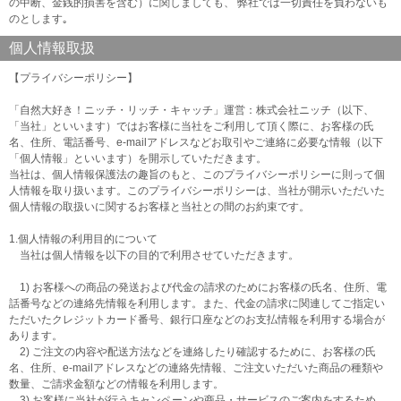
の中断、金銭的損害を含む）に関しましても、 弊社では一切責任を負わないも
のとします｡
個人情報取扱
【プライバシーポリシー】
「自然大好き！ニッチ・リッチ・キャッチ」運営：株式会社ニッチ（以下、
「当社」といいます）ではお客様に当社をご利用して頂く際に、お客様の氏
名、住所、電話番号、e-mailアドレスなどお取引やご連絡に必要な情報（以下
「個人情報」といいます）を開示していただきます。
当社は、個人情報保護法の趣旨のもと、このプライバシーポリシーに則って個
人情報を取り扱います。このプライバシーポリシーは、当社が開示いただいた
個人情報の取扱いに関するお客様と当社との間のお約束です。
1.個人情報の利用目的について
当社は個人情報を以下の目的で利用させていただきます。
1) お客様への商品の発送および代金の請求のためにお客様の氏名、住所、電
話番号などの連絡先情報を利用します。また、代金の請求に関連してご指定い
ただいたクレジットカード番号、銀行口座などのお支払情報を利用する場合が
あります。
2) ご注文の内容や配送方法などを連絡したり確認するために、お客様の氏
名、住所、e-mailアドレスなどの連絡先情報、ご注文いただいた商品の種類や
数量、ご請求金額などの情報を利用します。
3) お客様に当社が行うキャンペーンや商品・サービスのご案内をするため