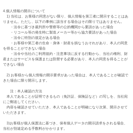
4.個人情報の開示について
1) 当社は、お客様の同意がない限り、個人情報を第三者に開示することはあ
りません。ただし、以下の事例に該当する場合はその限りではありません。
・法令に基づき裁判所や警察等の公的機関から要請があった場合
・リコール等の発生時に製造メーカー等から協力要請があった場合
・法令に特別の規定がある場合
・お客様や第三者の生命・身体・財産を損なうおそれがあり、本人の同意
を得ることができない場合
・法令や当社のご利用規約・注意事項に反する行動から、当社の権利、財
産またはサービスを保護または防禦する必要があり、本人の同意を得ることが
できない場合
2) お客様から個人情報の開示要求があった場合は、本人であることが確認で
きた場合に限り開示します。
注：本人確認の方法
本人であることが証明できるもの（免許証、保険証など）の写しを、当社宛
にご郵送してください。
内容を確認させていただき、本人であることが明確になり次第、開示させて
いただきます。
3)お客様が個人保護法に基づき、保有個人データの開示請求をされる場合、
当社が別途定める手数料がかかります。