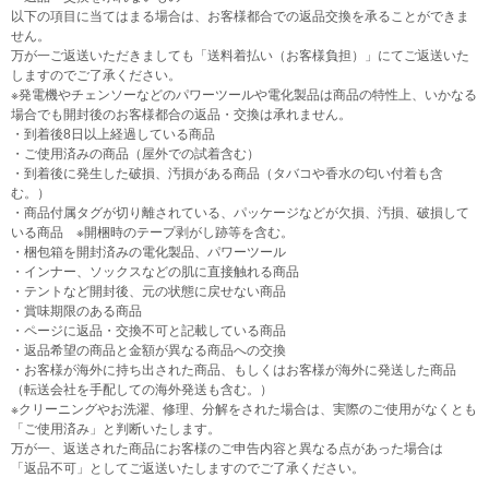
以下の項目に当てはまる場合は、お客様都合での返品交換を承ることができま
せん。
万が一ご返送いただきましても「送料着払い（お客様負担）」にてご返送いた
しますのでご了承ください。
※発電機やチェンソーなどのパワーツールや電化製品は商品の特性上、いかなる
場合でも開封後のお客様都合の返品・交換は承れません。
・到着後8日以上経過している商品
・ご使用済みの商品（屋外での試着含む）
・到着後に発生した破損、汚損がある商品（タバコや香水の匂い付着も含
む。）
・商品付属タグが切り離されている、パッケージなどが欠損、汚損、破損して
いる商品 ※開梱時のテープ剥がし跡等を含む。
・梱包箱を開封済みの電化製品、パワーツール
・インナー、ソックスなどの肌に直接触れる商品
・テントなど開封後、元の状態に戻せない商品
・賞味期限のある商品
・ページに返品・交換不可と記載している商品
・返品希望の商品と金額が異なる商品への交換
・お客様が海外に持ち出された商品、もしくはお客様が海外に発送した商品
（転送会社を手配しての海外発送も含む。）
※クリーニングやお洗濯、修理、分解をされた場合は、実際のご使用がなくとも
「ご使用済み」と判断いたします。
万が一、返送された商品にお客様のご申告内容と異なる点があった場合は
「返品不可」としてご返送いたしますのでご了承ください。