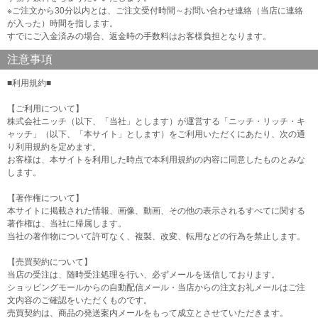
※ご注文から30分以内とは、ご注文受付時間～お問い合わせ連絡（当店に連絡
が入った）時間を指します。
すでにご入金済みの場合、返金時の手数料はお客様負担となります。
注意事項
■利用規約■
【ご利用について】
株式会社ニッチ（以下、「当社」とします）が運営する「ニッチ・リッチ・キ
ャッチ」（以下、「本サイト」とします）をご利用いただくにあたり、次の通
り利用規約を定めます。
お客様は、本サイトを利用した時点で本利用規約の内容に同意したものとみな
します。
【著作権について】
本サイトに掲載された情報、画像、動画、その他の表示されるすべてに関する
著作権は、当社に帰属します。
当社の著作物について許可なく、複製、改変、転用などの行為を禁止します。
【売買契約について】
当店の受注は、随時受注処理を行い、必ずメールを送信しております。
ショッピングモールからの自動配信メール・当店からの注文お礼メールはご注
文内容のご確認をいただくものです。
売買契約は、商品の発送案内メールをもって成立とさせていただきます。