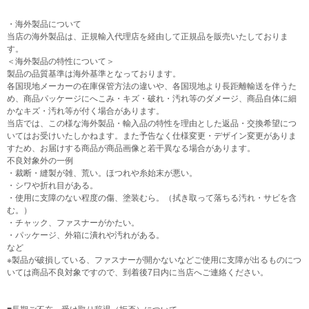
・海外製品について
当店の海外製品は、正規輸入代理店を経由して正規品を販売いたしておりま
す。
＜海外製品の特性について＞
製品の品質基準は海外基準となっております。
各国現地メーカーの在庫保管方法の違いや、各国現地より長距離輸送を伴うた
め、商品パッケージにへこみ・キズ・破れ・汚れ等のダメージ、商品自体に細
かなキズ・汚れ等が付く場合があります。
当店では、この様な海外製品・輸入品の特性を理由とした返品・交換希望につ
いてはお受けいたしかねます。また予告なく仕様変更・デザイン変更がありま
すため、お届けする商品が商品画像と若干異なる場合があります。
不良対象外の一例
・裁断・縫製が雑、荒い。ほつれや糸始末が悪い。
・シワや折れ目がある。
・使用に支障のない程度の傷、塗装むら。（拭き取って落ちる汚れ・サビを含
む。）
・チャック、ファスナーがかたい。
・パッケージ、外箱に潰れや汚れがある。
など
※製品が破損している、ファスナーが開かないなどご使用に支障が出るものにつ
いては商品不良対象ですので、到着後7日内に当店へご連絡ください。