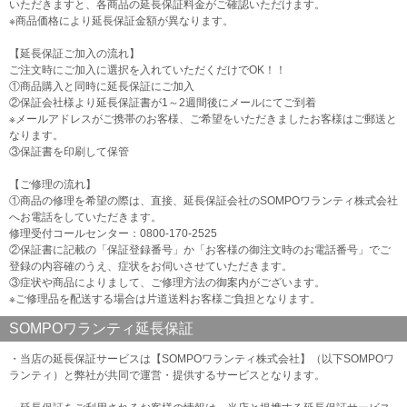
いただきますと、各商品の延長保証料金がご確認いただけます。
※商品価格により延長保証金額が異なります。
【延長保証ご加入の流れ】
ご注文時にご加入に選択を入れていただくだけでOK！！
①商品購入と同時に延長保証にご加入
②保証会社様より延長保証書が1～2週間後にメールにてご到着
※メールアドレスがご携帯のお客様、ご希望をいただきましたお客様はご郵送と
なります。
③保証書を印刷して保管
【ご修理の流れ】
①商品の修理を希望の際は、直接、延長保証会社のSOMPOワランティ株式会社
へお電話をしていただきます。
修理受付コールセンター：0800-170-2525
②保証書に記載の「保証登録番号」か「お客様の御注文時のお電話番号」でご
登録の内容確のうえ、症状をお伺いさせていただきます。
③症状や商品によりまして、ご修理方法の御案内がございます。
※ご修理品を配送する場合は片道送料お客様ご負担となります。
SOMPOワランティ延長保証
・当店の延長保証サービスは【SOMPOワランティ株式会社】（以下SOMPOワ
ランティ）と弊社が共同で運営・提供するサービスとなります。