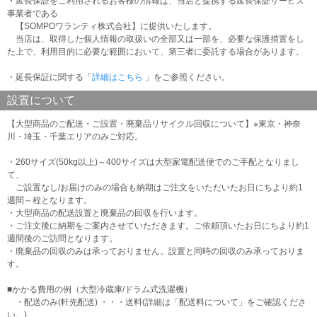
・延長保証をご利用されるお客様の情報は、当店と提携する延長保証サービス
事業者である
【SOMPOワランティ株式会社】に提供いたします。
当店は、取得した個人情報の取扱いの全部又は一部を、必要な保護措置をし
た上で、利用目的に必要な範囲において、第三者に委託する場合があります。
・延長保証に関する「
詳細はこちら
」をご参照ください。
設置について
【大型商品のご配送・ご設置・廃棄品リサイクル回収について】※東京・神奈
川・埼玉・千葉エリアのみご対応。
・260サイズ(50kg以上)～400サイズは大型家電配送便でのご手配となりまし
て、
ご設置なし/お届けのみの場合も納期はご注文をいただいたお日にちより約1
週間～程となります。
・大型商品の配送設置と廃棄品の回収を行います。
・ご注文後に納期をご案内させていただきます。ご依頼頂いたお日にちより約1
週間後のご訪問となります。
・廃棄品の回収のみは承っておりません。設置と同時の回収のみ承っておりま
す。
■かかる費用の例（大型冷蔵庫/ドラム式洗濯機）
・配送のみ(軒先配送) ・・・送料(詳細は「配送料について」をご確認くださ
い。)