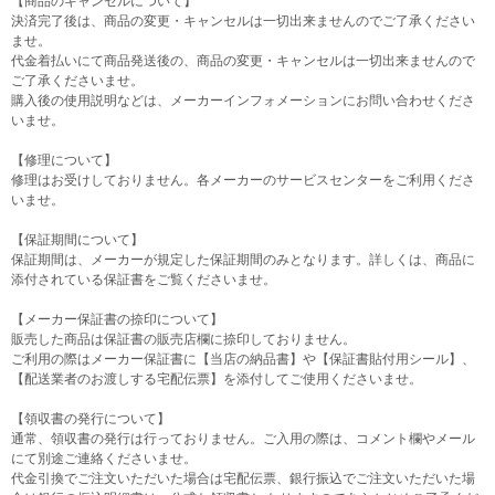
【商品のキャンセルについて】
決済完了後は、商品の変更・キャンセルは一切出来ませんのでご了承ください
ませ。
代金着払いにて商品発送後の、商品の変更・キャンセルは一切出来ませんので
ご了承くださいませ。
購入後の使用説明などは、メーカーインフォメーションにお問い合わせくださ
いませ。
【修理について】
修理はお受けしておりません。各メーカーのサービスセンターをご利用くださ
いませ。
【保証期間について】
保証期間は、メーカーが規定した保証期間のみとなります。詳しくは、商品に
添付されている保証書をご覧くださいませ。
【メーカー保証書の捺印について】
販売した商品は保証書の販売店欄に捺印しておりません。
ご利用の際はメーカー保証書に【当店の納品書】や【保証書貼付用シール】、
【配送業者のお渡しする宅配伝票】を添付してご使用くださいませ。
【領収書の発行について】
通常、領収書の発行は行っておりません。ご入用の際は、コメント欄やメール
にて別途ご連絡くださいませ。
代金引換でご注文いただいた場合は宅配伝票、銀行振込でご注文いただいた場