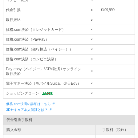
コンビニ決済
×
【お問合電話番号/FAX番号】
代金引換
○
¥499,999
電話番号：03-6284-1735/FAX番号：03-6284-1757（※E-Mail：o
kaimono@onhome.jp）
銀行振込
○
※お急ぎの場合はお電話での御問合せも可能でございます。
価格.com決済（クレジットカード）
×
お電話の際に 「オンホーム カーゴ店」からの御連絡とお伝
え下さいませ。
価格.com決済（PayPay）
×
価格.com決済（銀行振込（ペイジー））
×
価格.com決済（コンビニ決済）
×
Pay-easy（ペイジー）/ ATM決済 / オンライン
×
銀行決済
電子マネー決済（モバイルSuica、楽天Edy）
×
ショッピングローン
×
価格.com決済の詳細はこちら
3Dセキュア本人認証とは？
代金引換手数料
購入金額
手数料（税込）