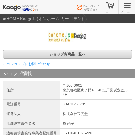
KCポイント
が使えます!
カート
メニュー
onHOME Kaago店(オンホーム カーゴテン)
ショップ内商品一覧へ
このショップにお問い合わせ
ショップ情報
〒105-0001
住所
東京都
港区
虎ノ門4-1-40
江戸見坂森ビル
4F
電話番号
03-6284-1735
運営法人
株式会社玉光堂
店舗運営責任者名
原 尚子
適格請求書発行事業者登録番号
T5010401076220