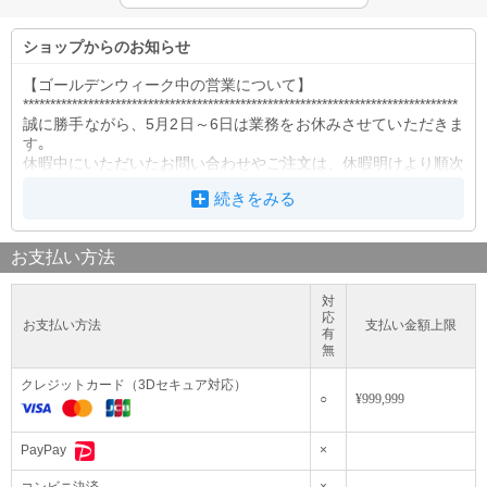
2021/05/05 17:00:00
営業時間について
営業時間（電話受付）平日：10時～17時/土・日・祝日：お休み （※出荷業務は平
ショップからのお知らせ
日15時迄/土日祝休み） 何卒よろしくお願い申し上げます。
【ゴールデンウィーク中の営業について】
********************************************************************************
誠に勝手ながら、5月2日～6日は業務をお休みさせていただきま
す｡
休暇中にいただいたお問い合わせやご注文は、休暇明けより順次
ご対応差し上げます。
続きをみる
ご迷惑をお掛けしますが、あらかじめご了承賜りますようお願い
申し上げます。
********************************************************************************
お支払い方法
【電話受付/当日出荷についてのご案内】
********************************************************************************
電話受付は平日のみ17時迄とさせていただきます。
対
応
※土曜日曜祝日は定休日です。
お支払い方法
支払い金額上限
有
※営業時間外の御注文、お問合せにつきましては 翌営業日にご
無
対応させて頂きます。
お客様にはご迷惑をおかけいたしますが、何卒ご理解いただきま
クレジットカード（3Dセキュア対応）
すようお願い申し上げます。
○
¥999,999
********************************************************************************
【電話受付時間】
×
PayPay
営業時間（電話受付）平日：10時～17時/土・日・祝日：お休み
（※出荷業務は平日15時迄）