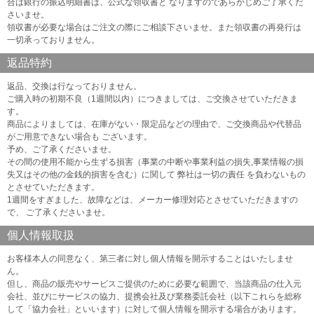
合は銀行の振込明細書は、公式な領収書と なりますのであらかじめご了承くだ
さいませ。
領収書が必要な場合はご注文の際にご相談下さいませ。また領収書の再発行は
一切承っておりません。
返品特約
返品、交換は行なっておりません。
ご購入時の初期不良（1週間以内）につきましては、ご交換させていただきま
す。
商品によりましては、在庫がない・限定品などの理由で、ご交換商品や代替品
がご用意できない場合も ございます。
予め、ご了承くださいませ。
その間の使用不能から生ずる損害（事業の中断や事業利益の損失,事業情報の損
失又はその他の金銭的損害を含む）に関して 弊社は一切の責任 を負わないもの
とさせていただきます。
1週間をすぎました、故障などは、メーカー修理対応とさせていただきますの
で、 ご了承くださいませ。
個人情報取扱
お客様本人の同意なく、第三者に対し個人情報を開示することはいたしませ
ん。
但し、商品の販売やサービスご提供のために必要な範囲で、当該商品の仕入元
会社、並びにサービスの協力、提携会社及び業務委託会社（以下これらを総称
して「協力会社」といいます）に対して個人情報を開示する場合があります。