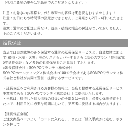
（代引ご希望の場合は宅急便でのご配送となります。）
注意：お急ぎのお客様や、代引希望のお客様は宅急便をおすすめします！
注意：お日にちや時間帯の指定はできません。ご発送から2日～4日いただきま
す。
注意：通常のご配送と異なり、紛失・破損の場合の保証がついておりません。
予めご了承くださいませ。
延長保証
当店では自然故障のみを保証する通常の延長保証サービスと、自然故障に加え
て｢破損・水没・火災」等のリスクもカバーするさらに安心のプラン「物損家電
5年延長保証」など多数の延長保証をご用意致しております。
※延長保証会社：SOMPOワランティ株式会社
SOMPOホールディングス株式会社の100％子会社であるSOMPOワランティ株
式会社と弊社が共同で運営・提供するサービスです。
・延長保証をご利用されるお客様の情報は、当店と提携する延長保証サービス
事業者である【SOMPOワランティ株式会社 】に提供いたします。
・当店は、取得した個人情報の取扱いの全部又は一部を、必要な保護措置をし
た上で、利用目的に必要な範囲において、第三者に委託する場合があります。
【延長保証金額】
ご注文商品ページより「カートに入れる」、または「購入手続きに進む」ボタ
ンを押して