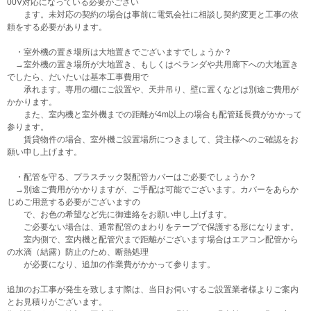
00V対応になっている必要がござい
ます。未対応の契約の場合は事前に電気会社に相談し契約変更と工事の依
頼をする必要があります。
・室外機の置き場所は大地置きでございますでしょうか？
→室外機の置き場所が大地置き、もしくはベランダや共用廊下への大地置き
でしたら、だいたいは基本工事費用で
承れます。専用の棚にご設置や、天井吊り、壁に置くなどは別途ご費用が
かかります。
また、室内機と室外機までの距離が4m以上の場合も配管延長費がかかって
参ります。
賃貸物件の場合、室外機ご設置場所につきまして、貸主様へのご確認をお
願い申し上げます。
・配管を守る、プラスチック製配管カバーはご必要でしょうか？
→別途ご費用がかかりますが、ご手配は可能でございます。カバーをあらか
じめご用意する必要がございますの
で、お色の希望など先に御連絡をお願い申し上げます。
ご必要ない場合は、通常配管のまわりをテープで保護する形になります。
室内側で、室内機と配管穴まで距離がございます場合はエアコン配管から
の水滴（結露）防止のため、断熱処理
が必要になり、追加の作業費がかかって参ります。
追加のお工事が発生を致します際は、当日お伺いするご設置業者様よりご案内
とお見積りがございます。