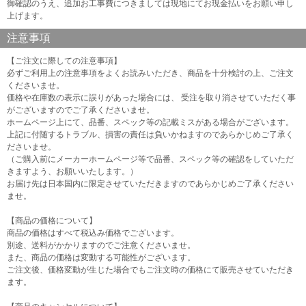
御確認のうえ、追加お工事費につきましては現地にてお現金払いをお願い申し
上げます。
注意事項
【ご注文に際しての注意事項】
必ずご利用上の注意事項をよくお読みいただき、商品を十分検討の上、ご注文
くださいませ。
価格や在庫数の表示に誤りがあった場合には、 受注を取り消させていただく事
がございますのでご了承くださいませ。
ホームページ上にて、品番、スペック等の記載ミスがある場合がございます。
上記に付随するトラブル、損害の責任は負いかねますのであらかじめご了承く
ださいませ。
（ご購入前にメーカーホームページ等で品番、スペック等の確認をしていただ
きますよう、お願いいたします。）
お届け先は日本国内に限定させていただきますのであらかじめご了承ください
ませ。
【商品の価格について】
商品の価格はすべて税込み価格でございます。
別途、送料がかかりますのでご注意くださいませ。
また、商品の価格は変動する可能性がございます。
ご注文後、価格変動が生じた場合でもご注文時の価格にて販売させていただき
ます。