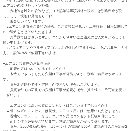
※それ以外の設置（配管延長・隠ぺい配管・化粧カバー・電圧切り替え・既存
エアコンの取り外し・室外機
大地置き以外の設置など、（上記確認事項以外の設置）は別途料金が発生
しまして、現地お見積もり・お
現金払いとなります。
※エアコン設置をご希望の場合、ご注文後に当店より工事詳細・日程に関して
のご連絡をさせていただきます。
お手数ではございますが、つながりやすいご連絡先のご入力をよろしくお
願い申し上げます。
※ガスエアコンやマルチエアコンはお取外しができません。予めお取外しのう
え、ご設置のみで依頼下さいませ。
■エアコン設置時の注意事項例
・配管の穴はあいているでしょうか？
→木造でございましたら穴開け工事が可能ですが、別途ご費用がかかりま
す。
また木造以外ですと穴開けができない場合もございます。
賃貸物件での新規での穴開け工事が必要な場合、貸主様のご許可が必要で
ございます。
・エアコン用に高い位置にコンセントはございますでしょうか？
→低い位置のコンセントは現状、エアコン用にはご使用いただけません。
現地で、ブレーカーから、エアコン用にコンセント配線を伸ばして
新しく作る必要がございます。別途ご費用がかかって参ります。
また、200V機種の場合、コンセントの電源が200V・電気会社のご契約が2