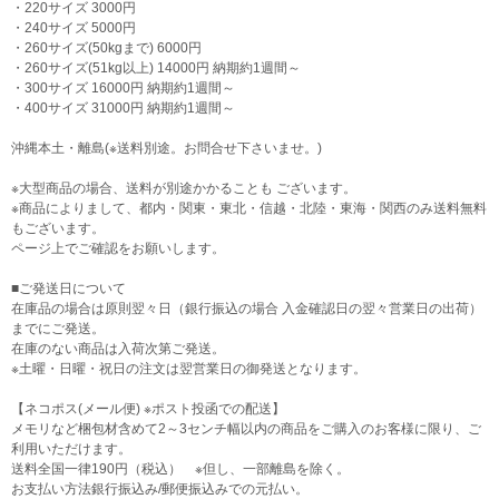
・220サイズ 3000円
・240サイズ 5000円
・260サイズ(50kgまで) 6000円
・260サイズ(51kg以上) 14000円 納期約1週間～
・300サイズ 16000円 納期約1週間～
・400サイズ 31000円 納期約1週間～
沖縄本土・離島(※送料別途。お問合せ下さいませ。)
※大型商品の場合、送料が別途かかることも ございます。
※商品によりまして、都内・関東・東北・信越・北陸・東海・関西のみ送料無料
もございます。
ページ上でご確認をお願いします。
■ご発送日について
在庫品の場合は原則翌々日（銀行振込の場合 入金確認日の翌々営業日の出荷）
までにご発送。
在庫のない商品は入荷次第ご発送。
※土曜・日曜・祝日の注文は翌営業日の御発送となります。
【ネコポス(メール便) ※ポスト投函での配送】
メモリなど梱包材含めて2～3センチ幅以内の商品をご購入のお客様に限り、ご
利用いただけます。
送料全国一律190円（税込） ※但し、一部離島を除く。
お支払い方法銀行振込み/郵便振込みでの元払い。