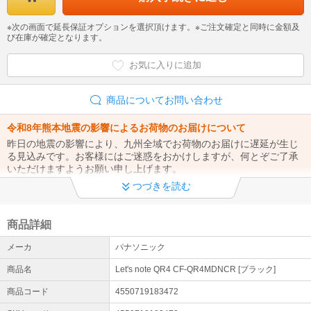
※次の画面で延長保証オプションを選択頂けます。※ご注文確定と同時に金額及
び在庫が確定となります。
お気に入りに追加
商品についてお問い合わせ
令和8年熊本地震の影響によるお荷物のお届けについて
昨日の地震の影響により、九州全域でお荷物のお届けに遅延が生じ
る見込みです。お客様にはご迷惑をおかけしますが、何とぞご了承
いただけますようお願い申し上げます。
つづきを読む
夏季休業のお知らせ
08月09日(日)から08月16日(日)までの期間を夏季休業とさせて頂き
ます。 休業期間中に頂いたご注文、お問合せにつきましては 休業期
商品詳細
間明けの営業日08月17日(月)から順次対応させて頂きます。
メーカ
パナソニック
インボイス制度への対応について
商品名
Let's note QR4 CF-QR4MDNCR [ブラック]
当店では、適格請求書として領収書の発行が可能です。詳細はリン
ク先のページにてご確認下さい。
商品コード
4550719183472
詳細はこちら