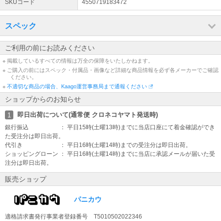
SKUコード
4550719183472
スペック
ご利用の前にお読みください
※ 掲載しているすべての情報は万全の保障をいたしかねます。
※ ご購入の前にはスペック・付属品・画像など詳細な商品情報を必ず各メーカーでご確認
ください。
※
不適切な商品の場合、Kaago運営事務局まで通報ください
ショップからのお知らせ
即日出荷について(通常便 クロネコヤマト発送時)
1
銀行振込 ： 平日15時(土曜13時)までに当店口座にて着金確認ができ
た受注分は即日出荷。
代引き ： 平日16時(土曜14時)までの受注分は即日出荷。
ショッピングローン ： 平日16時(土曜14時)までに当店に承認メールが届いた受
注分は即日出荷。
販売ショップ
パニカウ
適格請求書発行事業者登録番号 T5010502022346