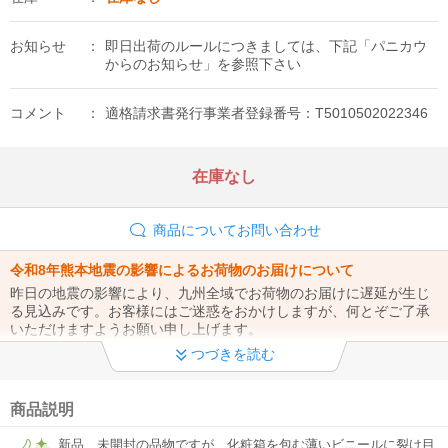
お知らせ
即日出荷のルールにつきましては、下記「パニカウ
からのお知らせ」を参照下さい
コメント
適格請求書発行事業者登録番号：T5010502022346
在庫なし
商品についてお問い合わせ
令和8年熊本地震の影響によるお荷物のお届けについて
昨日の地震の影響により、九州全域でお荷物のお届けに遅延が生じ
る見込みです。お客様にはご迷惑をおかけしますが、何とぞご了承
いただけますようお願い申し上げます。
つづきを読む
夏季休業のお知らせ
08月09日(日)から08月16日(日)までの期間を夏季休業とさせて頂き
ます。 休業期間中に頂いたご注文、お問合せにつきましては 休業期
商品説明
間明けの営業日08月17日(月)から順次対応させて頂きます。
新品、未開封の品物ですが、化粧箱を包む薄いビニールに裂け目