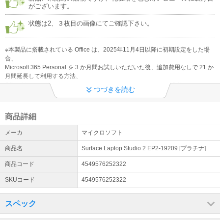
がございます。
インボイス制度への対応について
当店では、適格請求書として領収書の発行が可能です。詳細はリン
状態は2、３枚目の画像にてご確認下さい。
ク先のページにてご確認下さい。
詳細はこちら
※本製品に搭載されている Office は、2025年11月4日以降に初期設定をした場
合、
Microsoft 365 Personal を 3 か月間お試しいただいた後、追加費用なしで 21 か
月間延長して利用する方法、
Office Home and Business 2024(永続版)に切り替えて利用する方法、
つづきを読む
または利用開始時点から 24 か月間 Microsoft 365 Personal を利用する方法のい
ずれかを選択できる製品に変更になります。
Microsoft 365 Personal をご利用の場合、25 か月目以降は自動更新され、料金
商品詳細
が発生します。
継続を希望しない場合は Microsoft アカウントでキャンセルしてください。
メーカ
マイクロソフト
なお、Windows のアクティベーション後 6 か月以内に Microsoft 365 の有効化
を行わなかった場合、
商品名
Surface Laptop Studio 2 EP2-19209 [プラチナ]
Microsoft 365 Personal(24 か月版)および Office Home and Business 2024(永続
商品コード
4549576252322
版)の利用権限は失効します。
アプリや機能の利用可否は、デバイス、言語、プラットフォームによって異な
SKUコード
4549576252322
ります。
スペック