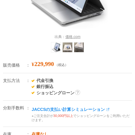
出典：
価格.com
229,990
¥
販売価格
（税込）
支払方法
代金引換
銀行振込
ショッピングローン
詳
細
分割手数料
JACCSの支払い計算シミュレーション
※ご注文合計が
30,000円以上
でショッピングローンをご利用いただ
けます。
在庫
在庫なし