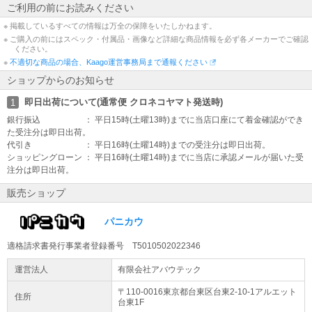
ご利用の前にお読みください
※ 掲載しているすべての情報は万全の保障をいたしかねます。
※ ご購入の前にはスペック・付属品・画像など詳細な商品情報を必ず各メーカーでご確認
ください。
※
不適切な商品の場合、Kaago運営事務局まで通報ください
ショップからのお知らせ
即日出荷について(通常便 クロネコヤマト発送時)
1
銀行振込 ： 平日15時(土曜13時)までに当店口座にて着金確認ができ
た受注分は即日出荷。
代引き ： 平日16時(土曜14時)までの受注分は即日出荷。
ショッピングローン ： 平日16時(土曜14時)までに当店に承認メールが届いた受
注分は即日出荷。
販売ショップ
パニカウ
適格請求書発行事業者登録番号 T5010502022346
運営法人
有限会社アバウテック
〒110-0016東京都
台東区
台東2-10-1
アルエット
住所
台東1F