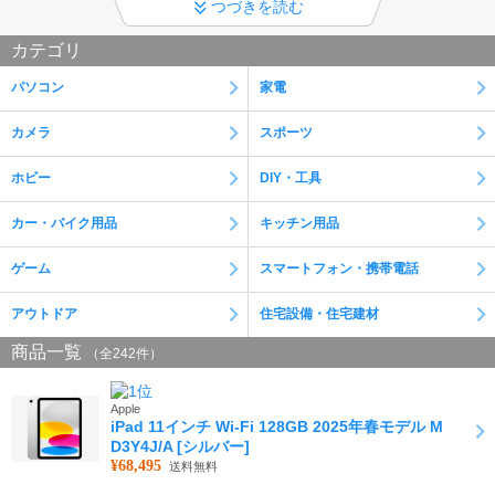
つづきを読む
夏季休業のお知らせ
08月09日(日)から08月16日(日)までの期間を夏季休業とさせて頂き
カテゴリ
ます。 休業期間中に頂いたご注文、お問合せにつきましては 休業期
間明けの営業日08月17日(月)から順次対応させて頂きます。
パソコン
家電
インボイス制度への対応について
カメラ
スポーツ
当店では、適格請求書として領収書の発行が可能です。詳細はリン
ク先のページにてご確認下さい。
ホビー
DIY・工具
詳細はこちら
カー・バイク用品
キッチン用品
ゲーム
スマートフォン・携帯電話
アウトドア
住宅設備・住宅建材
商品一覧
（全242件）
Apple
iPad 11インチ Wi-Fi 128GB 2025年春モデル M
D3Y4J/A [シルバー]
¥68,495
送料無料