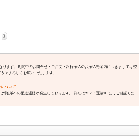
業となります。期間中のお問合せ・ご注文・銀行振込のお振込先案内につきましては翌
どうぞよろしくお願いいたします。
けについて
、九州地域への配達遅延が発生しております。 詳細はヤマト運輸HPにてご確認くだ
銀行振込のご注文はお昼1時着金分まで）当日出荷いたします。お問合せ回答は1-