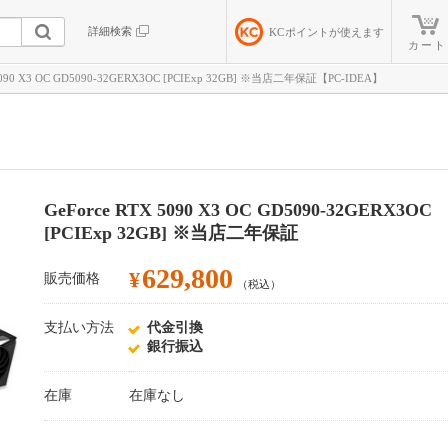
詳細検索
KC
ポイントが使えます
カート
 5090 X3 OC GD5090-32GERX3OC [PCIExp 32GB] ※当店二年保証【PC-IDEA】
GeForce RTX 5090 X3 OC GD5090-32GERX3OC
[PCIExp 32GB] ※当店二年保証
629,800
¥
販売価格
（税込）
支払い方法
代金引換
銀行振込
在庫
在庫なし