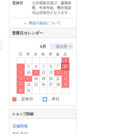
定休日
土日祝祭日及び、夏期休
暇、年末年始、弊社指定
日は店休日となります。
商品の返品について
営業日カレンダー
8月
次の月
日
月
火
水
木
金
土
1
2
3
4
5
6
7
8
9
10
11
12
13
14
15
16
17
18
19
20
21
22
23
24
25
26
27
28
29
30
31
…定休日
…本日
ショップ詳細
店舗情報
支払方法