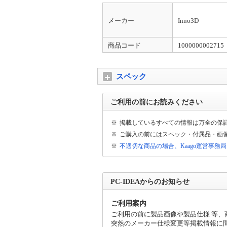
適格請求書（インボイス）について
納品書、請求書、領収書がインボイス対応様
メーカー
Inno3D
[登録番号：T3010001068958 興隆商事株式
領収書について
商品コード
1000000002715
出荷完了メールに領収書発行用のURLリン
対象外となります。お支払時に運送会社より
スペック
商品不具合のお問合せについて
不具合等のご連絡をいただく際に、症状、商
ご利用の前にお読みください
※
掲載しているすべての情報は万全の保
※
ご購入の前にはスペック・付属品・画
※
不適切な商品の場合、Kaago運営事務
PC-IDEAからのお知らせ
ご利用案内
ご利用の前に製品画像や製品仕様 等
突然のメーカー仕様変更等掲載情報に