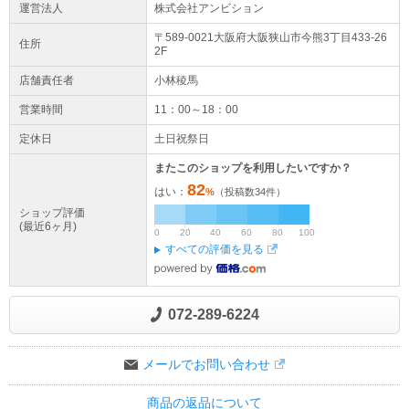
運営法人
株式会社アンビション
〒589-0021大阪府
大阪狭山市
今熊3丁目433-26
住所
2F
店舗責任者
小林稜馬
営業時間
11：00～18：00
定休日
土日祝祭日
またこのショップを利用したいですか？
82
はい：
%
（投稿数
34
件）
ショップ評価
(最近6ヶ月)
0
20
40
60
80
100
すべての評価を見る
072-289-6224
メールでお問い合わせ
商品の返品について