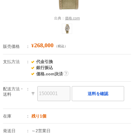
出典：
価格.com
268,000
¥
販売価格
（税込）
支払方法
代金引換
銀行振込
価格.com決済
詳
細
配送方法・
〒
送料を確認
送料
在庫
残り1個
発送日
～2営業日