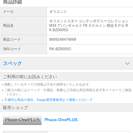
商品詳細
適格請求書発行事業者登録番号につきまして
メーカ
オリエント
弊社、適格請求書発行事業者です（T3120101029956）。適格請求
書発行事業者登録番号と消費税率記載の納品書を商品と同梱にてご
オリエントスター コンテンポラリーコレクション
出荷いたします。
商品名
M34 アバンギャルド F8 スケルトン 限定モデル R
K-BZ0005G
商品コード
8809248476668
SKUコード
RK-BZ0005G
スペック
ご利用の前にお読みください
※ 掲載しているすべての情報は万全の保障をいたしかねます。
※ ご購入の前にはスペック・付属品・画像など詳細な商品情報を必ず各メーカーでご確認
ください。
※
不適切な商品の場合、Kaago運営事務局まで通報ください
販売ショップ
Phaze-OnePLUS