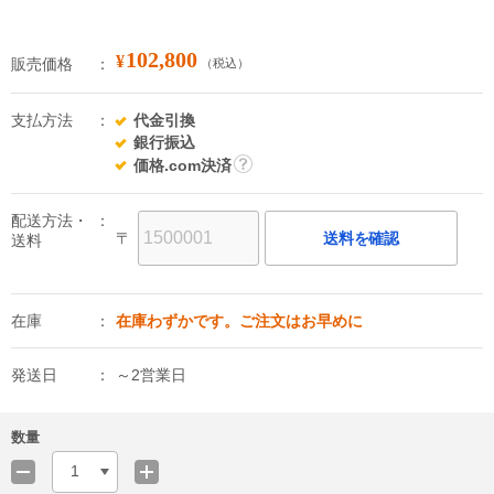
102,800
¥
販売価格
（税込）
支払方法
代金引換
銀行振込
価格.com決済
詳
細
配送方法・
〒
送料を確認
送料
在庫
在庫わずかです。ご注文はお早めに
発送日
～2営業日
数量
1