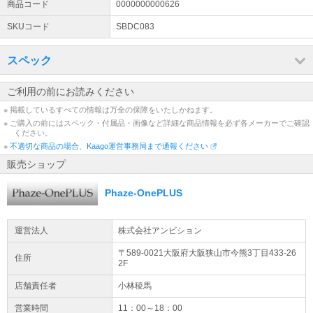
商品コード
0000000000626
SKUコード
SBDC083
スペック
ご利用の前にお読みください
※ 掲載しているすべての情報は万全の保障をいたしかねます。
※ ご購入の前にはスペック・付属品・画像など詳細な商品情報を必ず各メーカーでご確認
ください。
※
不適切な商品の場合、Kaago運営事務局まで通報ください
販売ショップ
Phaze-OnePLUS
運営法人
株式会社アンビション
〒589-0021大阪府
大阪狭山市
今熊3丁目433-26
住所
2F
店舗責任者
小林稜馬
営業時間
11：00～18：00