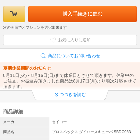
購入手続きに進む
次の画面でオプションを選択出来ます
お気に入りに追加
商品についてお問い合わせ
夏期休業期間のお知らせ
8月11日(火)～8月16日(日)まで休業日とさせて頂きます。休業中の
ご注文、お振込み頂きました商品は8月17日(月)より順次対応させて
頂きます。
つづきを読む
掲載商品につきまして
Phaze-OnePLUS kaago店掲載の商品は全て新品です。
商品詳細
適格請求書発行事業者登録番号につきまして
メーカ
セイコー
弊社、適格請求書発行事業者です（T3120101029956）。適格請求
書発行事業者登録番号と消費税率記載の納品書を商品と同梱にてご
商品名
プロスペックス ダイバースキューバ SBDC083
出荷いたします。