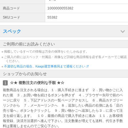
画像は代表につき、番手、ロフト、左右、カラーがタイトル品番と
商品コード
1000000055382
違う場合もございます。 画像が違う場合や未掲載でもご指定スペッ
クで手配させていただきますのでご安心ください。
SKUコード
55382
☆ 品番表示について ☆
スペック
品番後ろ【 】内の符号は単なる弊店の製品識別区分です。 品質・仕
様には関係ございませんのでお気になさらないで下さい。
ご利用の前にお読みください
※ 掲載しているすべての情報は万全の保障をいたしかねます。
※ ご購入の前にはスペック・付属品・画像など詳細な商品情報を必ず各メーカーでご確認
ください。
※
不適切な商品の場合、Kaago運営事務局まで通報ください
ショップからのお知らせ
☆★ 複数注文の便利な手順 ★☆
1
複数商品を注文される場合は、１．購入手続きに進まず ２．買い物かごに入
れた後 ３．お買い物を続けるボタンを押さず ４．ブラウザー矢印で前のペ
ージに戻り ５．下記アドレスの一覧ページアクセスし ６．商品カテゴリー
リンクから ７．メーカーリンクへ ８．追加したい商品の右側にある「店の
売り場へ」ボタンをクリックし ９．買い物かごへ追加したら３．に戻って注
文を繰り返します。 １０．最後の商品で購入手続きに進み １１．お客様情
報登録、決済方法選択へ進んで下さい。注文数量が増えても送料、代引き手数
料は重複しませんのでご安心下さい。