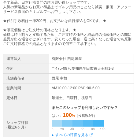
全て新品、日本仕様専門の超お買い得ショップです。
人気の新製品からお買い得品までゴルフ用品のことなら誠実・廉価・アフター
サービス徹底のＰＪゴルフへお申しつけ下さい。
★代引手数料は一律200円、お支払いは銀行振込もOKです。★
★販売価格はご注文時の価格となります。★
価格は時々刻々と変動するため、ご注文時の価格と納品時の掲載価格との間に
差異が出る場合がございます。安くなった場合、逆に高くなった場合でも原則
ご注文時価格での納品となりますので何卒ご了承下さい。
運営法人
有限会社 西尾興産
住所
〒475-0876愛知県
半田市
東天王町1-3
店舗責任者
西尾 幸雄
営業時間
AM10:00-12:00 PM1:00-6:00
定休日
毎週土、日曜日、祝祭日
またこのショップを利用したいですか？
100
はい：
%
（投稿数
2
件）
ショップ評価
(最近6ヶ月)
0
20
40
60
80
100
すべての評価を見る