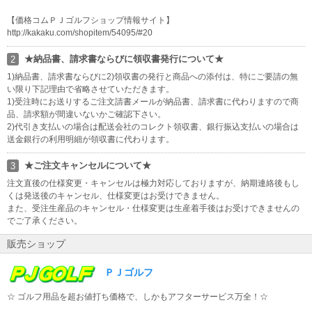
【価格コムＰＪゴルフショップ情報サイト】
http://kakaku.com/shopitem/54095/#20
★納品書、請求書ならびに領収書発行について★
2
1)納品書、請求書ならびに2)領収書の発行と商品への添付は、特にご要請の無
い限り下記理由で省略させていただきます。
1)受注時にお送りするご注文請書メールが納品書、請求書に代わりますので商
品、請求額が間違いないかご確認下さい。
2)代引き支払いの場合は配送会社のコレクト領収書、銀行振込支払いの場合は
送金銀行の利用明細が領収書に代わります。
★ご注文キャンセルについて★
3
注文直後の仕様変更・キャンセルは極力対応しておりますが、納期連絡後もし
くは発送後のキャンセル、仕様変更はお受けできません。
また、受注生産品のキャンセル・仕様変更は生産着手後はお受けできませんの
でご了承ください。
販売ショップ
ＰＪゴルフ
☆ ゴルフ用品を超お値打ち価格で、しかもアフターサービス万全！☆