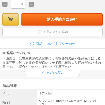
1
購入手続きに進む
お気に入りに追加
商品についてお問い合わせ
☆ 発送について ☆
「発送日」は在庫状況の急変動による突発的欠品や生産完了による
在庫完売に対し更新作業が追いつかず表示日数より遅れが出たり納
品できない場合がございますのでご了承下さい。
つづきを読む
☆ 受注生産について ☆
受注生産納期は概ね2～3週間ですが、パーツ欠品や需給逼迫で遅延
する場合もございます。また、一旦メーカーへ受注生産依頼をかけ
商品詳細
ますと納品前でもスペック変更、キャンセルができませんのでご了
メーカ
オデッセイ
承下さい。
Ai-DUAL TRI-BEAM #7 CS パター [32インチ]
商品名
★ 画像表示について ★
【%】