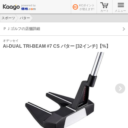
KCポイント
が使えます!
カート
メニュー
スポーツ
パター
>
>
ＰＪゴルフの店舗詳細
オデッセイ
Ai-DUAL TRI-BEAM #7 CS パター [32インチ]【%】