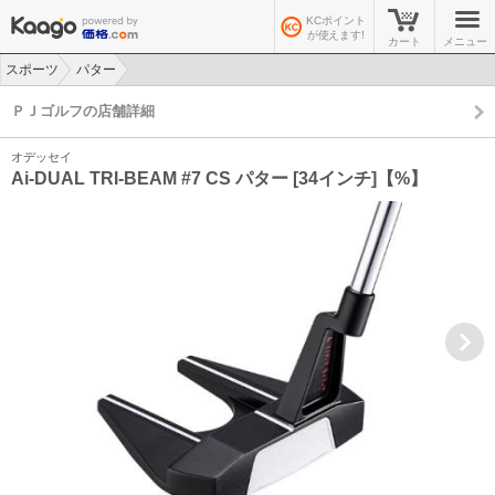
KCポイント
が使えます!
カート
メニュー
スポーツ
パター
>
>
ＰＪゴルフの店舗詳細
オデッセイ
Ai-DUAL TRI-BEAM #7 CS パター [34インチ]【%】