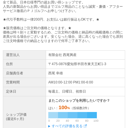
全て新品、日本仕様専門の超お買い得ショップです。
人気の新製品からお買い得品までゴルフ用品のことなら誠実・廉価・アフター
サービス徹底のＰＪゴルフへお申しつけ下さい。
★代引手数料は一律200円、お支払いは銀行振込もOKです。★
★販売価格はご注文時の価格となります。★
価格は時々刻々と変動するため、ご注文時の価格と納品時の掲載価格との間に
差異が出る場合がございます。安くなった場合、逆に高くなった場合でも原則
ご注文時価格での納品となりますので何卒ご了承下さい。
運営法人
有限会社 西尾興産
住所
〒475-0876愛知県
半田市
東天王町1-3
店舗責任者
西尾 幸雄
営業時間
AM10:00-12:00 PM1:00-6:00
定休日
毎週土、日曜日、祝祭日
またこのショップを利用したいですか？
100
はい：
%
（投稿数
2
件）
ショップ評価
(最近6ヶ月)
0
20
40
60
80
100
すべての評価を見る