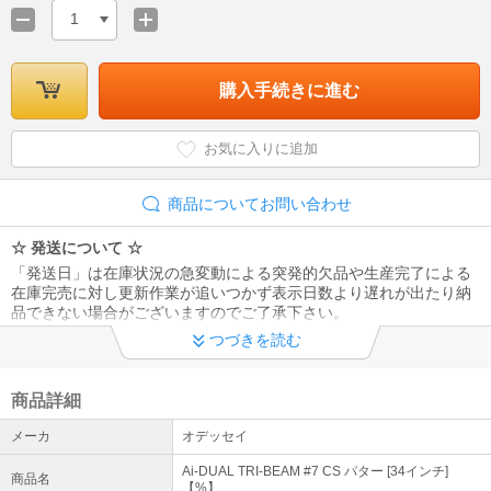
1
購入手続きに進む
お気に入りに追加
商品についてお問い合わせ
☆ 発送について ☆
「発送日」は在庫状況の急変動による突発的欠品や生産完了による
在庫完売に対し更新作業が追いつかず表示日数より遅れが出たり納
品できない場合がございますのでご了承下さい。
つづきを読む
☆ 受注生産について ☆
受注生産納期は概ね2～3週間ですが、パーツ欠品や需給逼迫で遅延
する場合もございます。また、一旦メーカーへ受注生産依頼をかけ
商品詳細
ますと納品前でもスペック変更、キャンセルができませんのでご了
メーカ
オデッセイ
承下さい。
Ai-DUAL TRI-BEAM #7 CS パター [34インチ]
商品名
★ 画像表示について ★
【%】