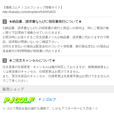
【価格コムＰＪゴルフショップ情報サイト】
http://kakaku.com/shopitem/54095/#20
★納品書、請求書ならびに領収書発行について★
2
1)納品書、請求書ならびに2)領収書の発行と商品への添付は、特にご要請の無
い限り下記理由で省略させていただきます。
1)受注時にお送りするご注文請書メールが納品書、請求書に代わりますので商
品、請求額が間違いないかご確認下さい。
2)代引き支払いの場合は配送会社のコレクト領収書、銀行振込支払いの場合は
送金銀行の利用明細が領収書に代わります。
★ご注文キャンセルについて★
3
注文直後の仕様変更・キャンセルは極力対応しておりますが、納期連絡後もし
くは発送後のキャンセル、仕様変更はお受けできません。
また、受注生産品のキャンセル・仕様変更は生産着手後はお受けできませんの
でご了承ください。
販売ショップ
ＰＪゴルフ
☆ ゴルフ用品を超お値打ち価格で、しかもアフターサービス万全！☆