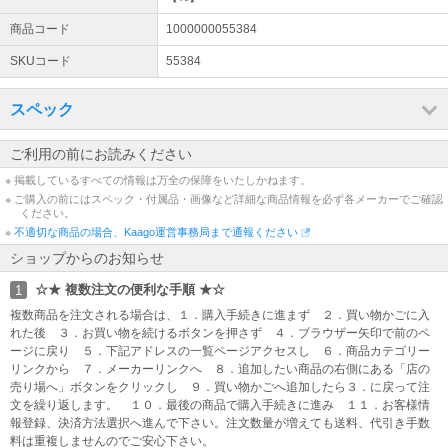
画像は代表につき、番手、ロフト、左右、カラーがタイトル品番と
商品コード
1000000055384
違う場合もございます。 画像が違う場合や未掲載でもご指定スペッ
クで手配させていただきますのでご安心ください。
SKUコード
55384
☆ 品番表示について ☆
スペック
品番後ろ【 】内の符号は単なる弊店の製品識別区分です。 品質・仕
様には関係ございませんのでお気になさらないで下さい。
ご利用の前にお読みください
※ 掲載しているすべての情報は万全の保障をいたしかねます。
※ ご購入の前にはスペック・付属品・画像など詳細な商品情報を必ず各メーカーでご確認
ください。
※
不適切な商品の場合、Kaago運営事務局まで通報ください
ショップからのお知らせ
☆★ 複数注文の便利な手順 ★☆
1
複数商品を注文される場合は、１．購入手続きに進まず ２．買い物かごに入
れた後 ３．お買い物を続けるボタンを押さず ４．ブラウザー矢印で前のペ
ージに戻り ５．下記アドレスの一覧ページアクセスし ６．商品カテゴリー
リンクから ７．メーカーリンクへ ８．追加したい商品の右側にある「店の
売り場へ」ボタンをクリックし ９．買い物かごへ追加したら３．に戻って注
文を繰り返します。 １０．最後の商品で購入手続きに進み １１．お客様情
報登録、決済方法選択へ進んで下さい。注文数量が増えても送料、代引き手数
料は重複しませんのでご安心下さい。