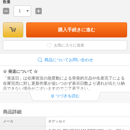
数量
1
購入手続きに進む
お気に入りに追加
商品についてお問い合わせ
☆ 発送について ☆
「発送日」は在庫状況の急変動による突発的欠品や生産完了による
在庫完売に対し更新作業が追いつかず表示日数より遅れが出たり納
品できない場合がございますのでご了承下さい。
つづきを読む
☆ 受注生産について ☆
受注生産納期は概ね2～3週間ですが、パーツ欠品や需給逼迫で遅延
する場合もございます。また、一旦メーカーへ受注生産依頼をかけ
商品詳細
ますと納品前でもスペック変更、キャンセルができませんのでご了
メーカ
オデッセイ
承下さい。