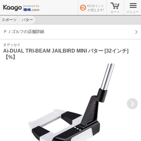
KCポイント
が使えます!
カート
メニュー
スポーツ
パター
>
>
ＰＪゴルフの店舗詳細
オデッセイ
Ai-DUAL TRI-BEAM JAILBIRD MINI パター [32インチ]
【%】