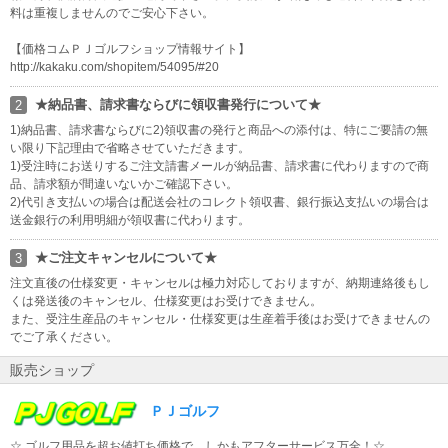
料は重複しませんのでご安心下さい。
【価格コムＰＪゴルフショップ情報サイト】
http://kakaku.com/shopitem/54095/#20
★納品書、請求書ならびに領収書発行について★
2
1)納品書、請求書ならびに2)領収書の発行と商品への添付は、特にご要請の無
い限り下記理由で省略させていただきます。
1)受注時にお送りするご注文請書メールが納品書、請求書に代わりますので商
品、請求額が間違いないかご確認下さい。
2)代引き支払いの場合は配送会社のコレクト領収書、銀行振込支払いの場合は
送金銀行の利用明細が領収書に代わります。
★ご注文キャンセルについて★
3
注文直後の仕様変更・キャンセルは極力対応しておりますが、納期連絡後もし
くは発送後のキャンセル、仕様変更はお受けできません。
また、受注生産品のキャンセル・仕様変更は生産着手後はお受けできませんの
でご了承ください。
販売ショップ
ＰＪゴルフ
☆ ゴルフ用品を超お値打ち価格で、しかもアフターサービス万全！☆