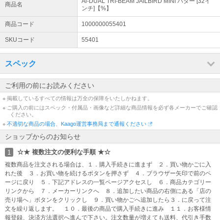
Ai-DUAL TRI-BEAM JAILBIRD MINI パター [32イ
商品名
★ 画像表示について ★
ンチ]【%】
画像は代表につき、番手、ロフト、左右、カラーがタイトル品番と
商品コード
1000000055401
違う場合もございます。 画像が違う場合や未掲載でもご指定スペッ
クで手配させていただきますのでご安心ください。
SKUコード
55401
☆ 品番表示について ☆
スペック
品番後ろ【 】内の符号は単なる弊店の製品識別区分です。 品質・仕
様には関係ございませんのでお気になさらないで下さい。
ご利用の前にお読みください
※ 掲載しているすべての情報は万全の保障をいたしかねます。
※ ご購入の前にはスペック・付属品・画像など詳細な商品情報を必ず各メーカーでご確認
ください。
※
不適切な商品の場合、Kaago運営事務局まで通報ください
ショップからのお知らせ
☆★ 複数注文の便利な手順 ★☆
1
複数商品を注文される場合は、１．購入手続きに進まず ２．買い物かごに入
れた後 ３．お買い物を続けるボタンを押さず ４．ブラウザー矢印で前のペ
ージに戻り ５．下記アドレスの一覧ページアクセスし ６．商品カテゴリー
リンクから ７．メーカーリンクへ ８．追加したい商品の右側にある「店の
売り場へ」ボタンをクリックし ９．買い物かごへ追加したら３．に戻って注
文を繰り返します。 １０．最後の商品で購入手続きに進み １１．お客様情
報登録、決済方法選択へ進んで下さい。注文数量が増えても送料、代引き手数