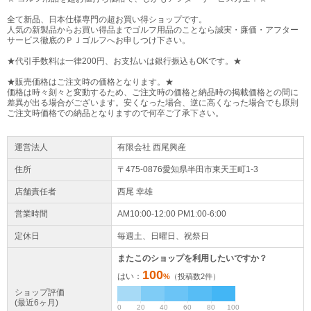
全て新品、日本仕様専門の超お買い得ショップです。
人気の新製品からお買い得品までゴルフ用品のことなら誠実・廉価・アフター
サービス徹底のＰＪゴルフへお申しつけ下さい。
★代引手数料は一律200円、お支払いは銀行振込もOKです。★
★販売価格はご注文時の価格となります。★
価格は時々刻々と変動するため、ご注文時の価格と納品時の掲載価格との間に
差異が出る場合がございます。安くなった場合、逆に高くなった場合でも原則
ご注文時価格での納品となりますので何卒ご了承下さい。
運営法人
有限会社 西尾興産
住所
〒475-0876愛知県
半田市
東天王町1-3
店舗責任者
西尾 幸雄
営業時間
AM10:00-12:00 PM1:00-6:00
定休日
毎週土、日曜日、祝祭日
またこのショップを利用したいですか？
100
はい：
%
（投稿数
2
件）
ショップ評価
(最近6ヶ月)
0
20
40
60
80
100