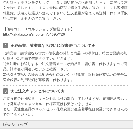
売り場へ」ボタンをクリックし ９．買い物かごへ追加したら３．に戻って注
文を繰り返します。 １０．最後の商品で購入手続きに進み １１．お客様情
報登録、決済方法選択へ進んで下さい。注文数量が増えても送料、代引き手数
料は重複しませんのでご安心下さい。
【価格コムＰＪゴルフショップ情報サイト】
http://kakaku.com/shopitem/54095/#20
★納品書、請求書ならびに領収書発行について★
2
1)納品書、請求書ならびに2)領収書の発行と商品への添付は、特にご要請の無
い限り下記理由で省略させていただきます。
1)受注時にお送りするご注文請書メールが納品書、請求書に代わりますので商
品、請求額が間違いないかご確認下さい。
2)代引き支払いの場合は配送会社のコレクト領収書、銀行振込支払いの場合は
送金銀行の利用明細が領収書に代わります。
★ご注文キャンセルについて★
3
注文直後の仕様変更・キャンセルは極力対応しておりますが、納期連絡後もし
くは発送後のキャンセル、仕様変更はお受けできません。
また、受注生産品のキャンセル・仕様変更は生産着手後はお受けできませんの
でご了承ください。
販売ショップ