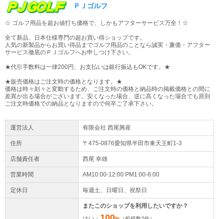
ＰＪゴルフ
☆ ゴルフ用品を超お値打ち価格で、しかもアフターサービス万全！☆
全て新品、日本仕様専門の超お買い得ショップです。
人気の新製品からお買い得品までゴルフ用品のことなら誠実・廉価・アフター
サービス徹底のＰＪゴルフへお申しつけ下さい。
★代引手数料は一律200円、お支払いは銀行振込もOKです。★
★販売価格はご注文時の価格となります。★
価格は時々刻々と変動するため、ご注文時の価格と納品時の掲載価格との間に
差異が出る場合がございます。安くなった場合、逆に高くなった場合でも原則
ご注文時価格での納品となりますので何卒ご了承下さい。
運営法人
有限会社 西尾興産
住所
〒475-0876愛知県
半田市
東天王町1-3
店舗責任者
西尾 幸雄
営業時間
AM10:00-12:00 PM1:00-6:00
定休日
毎週土、日曜日、祝祭日
またこのショップを利用したいですか？
100
はい：
%
（投稿数
2
件）