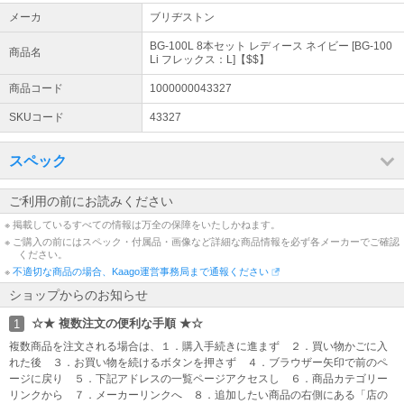
ますと納品前でもスペック変更、キャンセルができませんのでご了
メーカ
ブリヂストン
承下さい。
BG-100L 8本セット レディース ネイビー [BG-100
商品名
★ 画像表示について ★
Li フレックス：L]【$$】
画像は代表につき、番手、ロフト、左右、カラーがタイトル品番と
商品コード
1000000043327
違う場合もございます。 画像が違う場合や未掲載でもご指定スペッ
クで手配させていただきますのでご安心ください。
SKUコード
43327
☆ 品番表示について ☆
スペック
品番後ろ【 】内の符号は単なる弊店の製品識別区分です。 品質・仕
様には関係ございませんのでお気になさらないで下さい。
ご利用の前にお読みください
※ 掲載しているすべての情報は万全の保障をいたしかねます。
※ ご購入の前にはスペック・付属品・画像など詳細な商品情報を必ず各メーカーでご確認
ください。
※
不適切な商品の場合、Kaago運営事務局まで通報ください
ショップからのお知らせ
☆★ 複数注文の便利な手順 ★☆
1
複数商品を注文される場合は、１．購入手続きに進まず ２．買い物かごに入
れた後 ３．お買い物を続けるボタンを押さず ４．ブラウザー矢印で前のペ
ージに戻り ５．下記アドレスの一覧ページアクセスし ６．商品カテゴリー
リンクから ７．メーカーリンクへ ８．追加したい商品の右側にある「店の