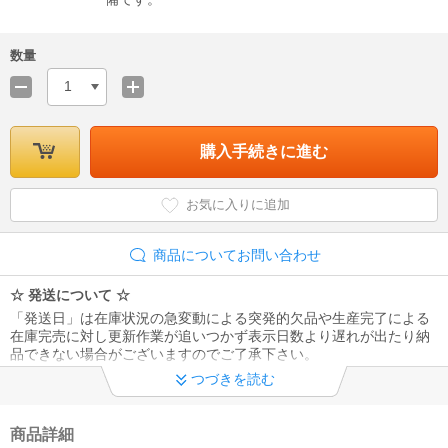
数量
1
購入手続きに進む
お気に入りに追加
商品についてお問い合わせ
☆ 発送について ☆
「発送日」は在庫状況の急変動による突発的欠品や生産完了による
在庫完売に対し更新作業が追いつかず表示日数より遅れが出たり納
品できない場合がございますのでご了承下さい。
つづきを読む
☆ 受注生産について ☆
受注生産納期は概ね2～3週間ですが、パーツ欠品や需給逼迫で遅延
する場合もございます。また、一旦メーカーへ受注生産依頼をかけ
商品詳細