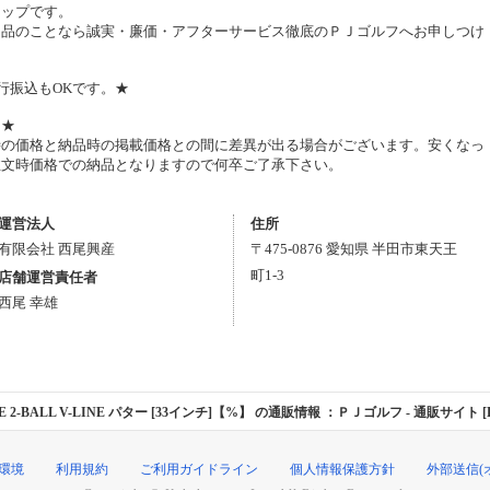
ョップです。
用品のことなら誠実・廉価・アフターサービス徹底のＰＪゴルフへお申しつけ
行振込もOKです。★
。★
時の価格と納品時の掲載価格との間に差異が出る場合がございます。安くなっ
注文時価格での納品となりますので何卒ご了承下さい。
運営法人
住所
有限会社 西尾興産
〒
475-0876
愛知県
半田市
東天王
町1-3
店舗運営責任者
西尾 幸雄
E 2-BALL V-LINE パター [33インチ]【%】 の通販情報 ：ＰＪゴルフ
- 通販サイト [K
環境
利用規約
ご利用ガイドライン
個人情報保護方針
外部送信(