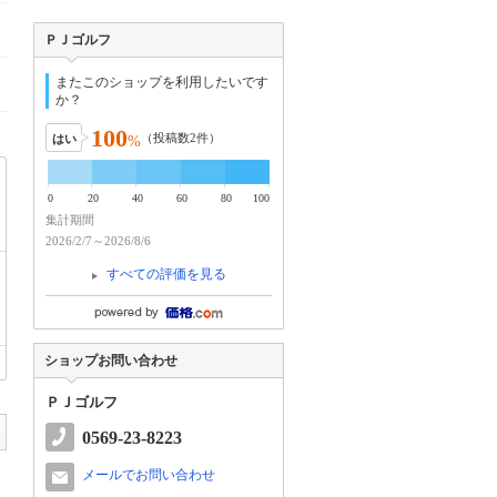
ＰＪゴルフ
またこのショップを利用したいです
か？
100
（投稿数
2
件）
はい
%
0
20
40
60
80
100
集計期間
2026/2/7～2026/8/6
すべての評価を見る
ショップお問い合わせ
ＰＪゴルフ
0569-23-8223
メールでお問い合わせ