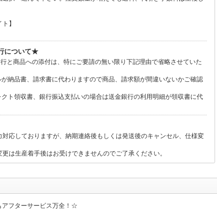
イト】
行について★
の発行と商品への添付は、特にご要請の無い限り下記理由で省略させていた
ルが納品書、請求書に代わりますので商品、請求額が間違いないかご確認
レクト領収書、銀行振込支払いの場合は送金銀行の利用明細が領収書に代
力対応しておりますが、納期連絡後もしくは発送後のキャンセル、仕様変
変更は生産着手後はお受けできませんのでご了承ください。
もアフターサービス万全！☆