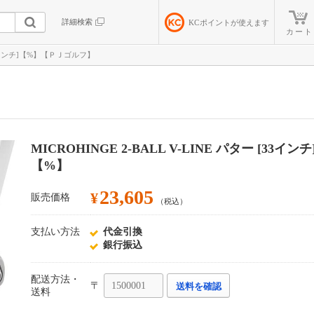
詳細検索
KC
ポイントが使えます
カート
 [33インチ]【%】【ＰＪゴルフ】
MICROHINGE 2-BALL V-LINE パター [33インチ
【%】
23,605
¥
販売価格
（税込）
支払い方法
代金引換
銀行振込
配送方法・
〒
送料を確認
送料