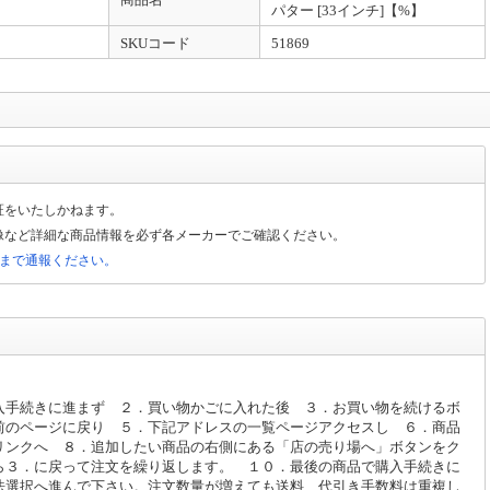
パター [33インチ]【%】
SKUコード
51869
証をいたしかねます。
像など詳細な商品情報を必ず各メーカーでご確認ください。
局まで通報ください。
入手続きに進まず ２．買い物かごに入れた後 ３．お買い物を続けるボ
前のページに戻り ５．下記アドレスの一覧ページアクセスし ６．商品
リンクへ ８．追加したい商品の右側にある「店の売り場へ」ボタンをク
ら３．に戻って注文を繰り返します。 １０．最後の商品で購入手続きに
法選択へ進んで下さい。注文数量が増えても送料、代引き手数料は重複し