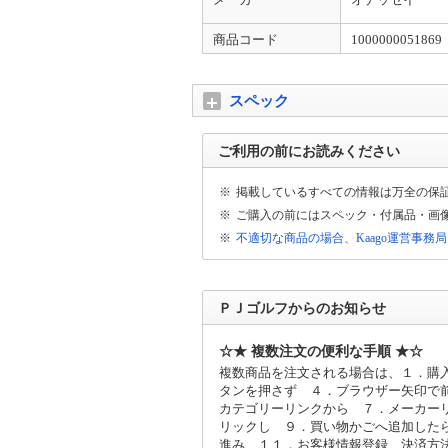
商品コード
1000000051869
スペック
ご利用の前にお読みください
※
掲載しているすべての情報は万全の保
※
ご購入の前にはスペック・付属品・画
※
不適切な商品の場合、Kaago運営事務
ＰＪゴルフからのお知らせ
☆★ 複数注文の便利な手順 ★☆
複数商品を注文される場合は、１．購
タンを押さず ４．ブラウザー矢印で
カテゴリーリンクから ７．メーカー
リックし ９．買い物かごへ追加した
進み １１．お客様情報登録、決済方