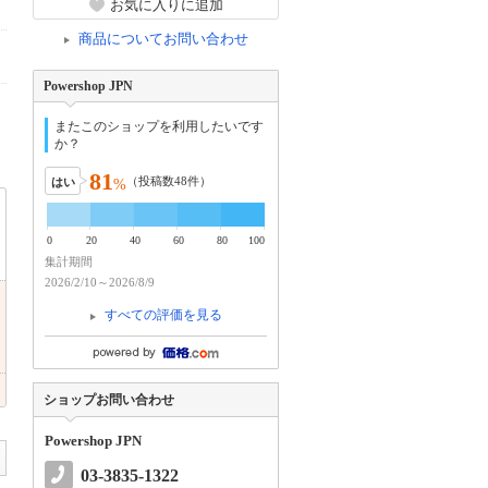
お気に入りに追加
商品についてお問い合わせ
Powershop JPN
またこのショップを利用したいです
か？
81
（投稿数
48
件）
はい
%
0
20
40
60
80
100
集計期間
2026/2/10～2026/8/9
すべての評価を見る
ショップお問い合わせ
Powershop JPN
03-3835-1322