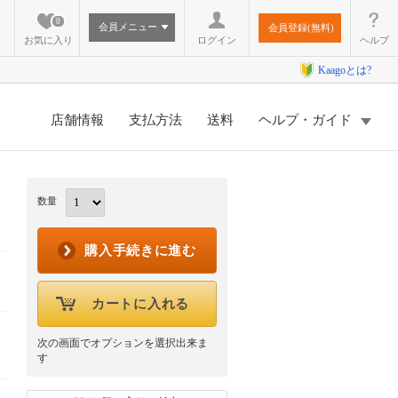
0
会員メニュー
会員登録(無料)
お気に入り
ログイン
ヘルプ
Kaagoとは?
店舗情報
支払方法
送料
ヘルプ・ガイド
数量
購入手続きに進む
カートに入れる
次の画面でオプションを選択出来ま
す