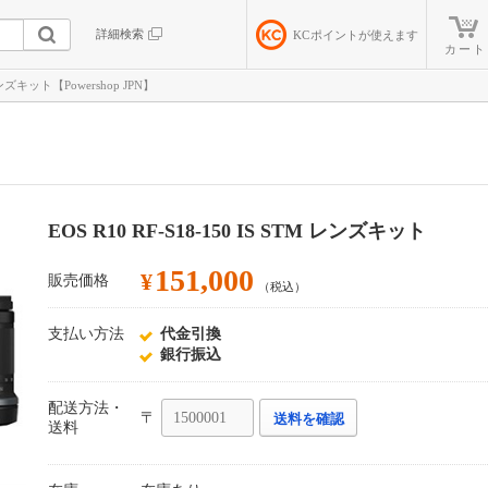
詳細検索
KC
ポイントが使えます
カート
 レンズキット【Powershop JPN】
EOS R10 RF-S18-150 IS STM レンズキット
151,000
¥
販売価格
（税込）
支払い方法
代金引換
銀行振込
配送方法・
〒
送料を確認
送料