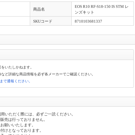
EOS R10 RF-S18-150 IS STM レ
商品名
ンズキット
SKUコード
8710103681337
証をいたしかねます。
像など詳細な商品情報を必ず各メーカーでご確認ください。
局まで通報ください。
）をご利用いただく際には、必ずご一読ください。
の販売は行っておりません。
お願いいたします。
受付けとなっております。