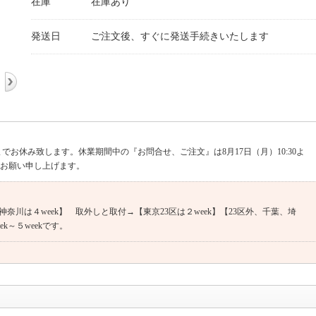
在庫
在庫あり
発送日
ご注文後、すぐに発送手続きいたします
までお休み致します。休業期間中の『お問合せ、ご注文』は8月17日（月）10:30よ
くお願い申し上げます。
奈川は４week】 取外しと取付→【東京23区は２week】【23区外、千葉、埼
k～５weekです。
09018031921 （土・日・祝日、夏期・年末年始等の当社休業日を除く）