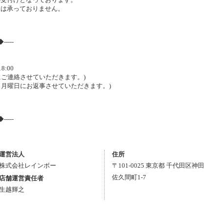
は承っておりません。
◆-----
8:00
にご連絡させていただきます。)
は、月曜日にお返事させていただきます。)
◆-----
運営法人
住所
株式会社レインボー
〒
101-0025
東京都
千代田区
神田
佐久間町1-7
店舗運営責任者
生越輝之