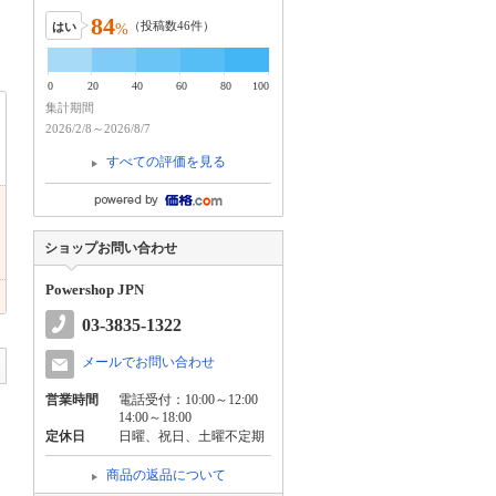
84
（投稿数
46
件）
はい
%
0
20
40
60
80
100
集計期間
2026/2/8～2026/8/7
すべての評価を見る
ショップお問い合わせ
Powershop JPN
03-3835-1322
メールでお問い合わせ
営業時間
電話受付：10:00～12:00
14:00～18:00
定休日
日曜、祝日、土曜不定期
商品の返品について