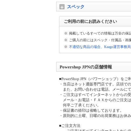
スペック
ご利用の前にお読みください
※
掲載しているすべての情報は万全の保
※
ご購入の前にはスペック・付属品・画
※
不適切な商品の場合、Kaago運営事務
Powershop JPNの店舗情報
■PowerShop JPN（パワーショップ
・当店はネット通販専門店です。店頭で
また、お問い合わせは電話、メールにて
・ご注文はすべてインターネットからの
メール・お電話・ＦＡＸからのご注文は
何卒ご了承ください。
・保証書の捺印は省略しております。
・原則的に土曜、日曜の出荷業務はお休
■ご注文方法
ご注文はすべてインターネットからの