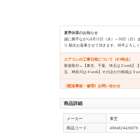
夏季休業のお知らせ
誠に勝手ながら8月11日（水）～16日（日）
り 順次お返事させて頂きます。何卒よろし
エアコンの工事日程について（8/3時点）
新規取付→【東京、千葉、埼玉は２week】【神
玉、神奈川は４week】そのほかの地域は３wee
《配送事故・修理》お問い合わせ
受付時間：10時～17時 09018005790 
商品詳細
メーカー
東芝
商品コード
4984824420079