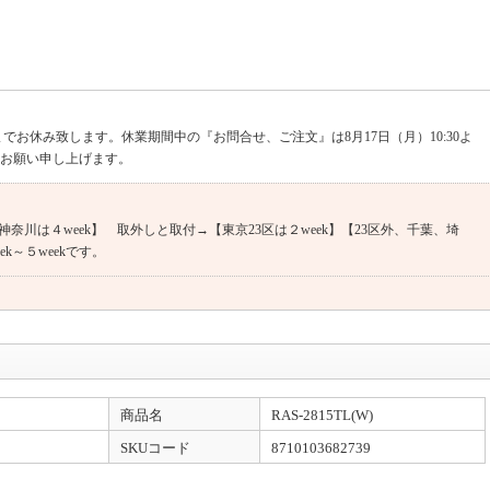
までお休み致します。休業期間中の『お問合せ、ご注文』は8月17日（月）10:30よ
くお願い申し上げます。
奈川は４week】 取外しと取付→【東京23区は２week】【23区外、千葉、埼
k～５weekです。
09018031921 （土・日・祝日、夏期・年末年始等の当社休業日を除く）
商品名
RAS-2815TL(W)
SKUコード
8710103682739