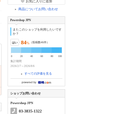
お気に入りに追加
商品についてお問い合わせ
Powershop JPN
またこのショップを利用したいです
か？
84
（投稿数
46
件）
はい
%
0
20
40
60
80
100
集計期間
2026/2/7～2026/8/6
すべての評価を見る
ショップお問い合わせ
Powershop JPN
03-3835-1322