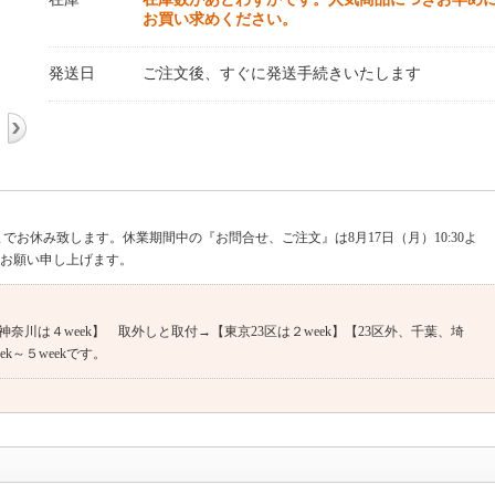
お買い求めください。
発送日
ご注文後、すぐに発送手続きいたします
までお休み致します。休業期間中の『お問合せ、ご注文』は8月17日（月）10:30よ
くお願い申し上げます。
奈川は４week】 取外しと取付→【東京23区は２week】【23区外、千葉、埼
k～５weekです。
09018031921 （土・日・祝日、夏期・年末年始等の当社休業日を除く）