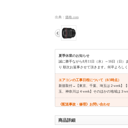
出典：
価格.com
夏季休業のお知らせ
誠に勝手ながら8月11日（水）～16日（日）
り 順次お返事させて頂きます。何卒よろし
エアコンの工事日程について（8/3時点）
新規取付→【東京、千葉、埼玉は２week】【神
玉、神奈川は４week】そのほかの地域は３wee
《配送事故・修理》お問い合わせ
受付時間：10時～17時 09018005790 
商品詳細