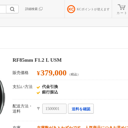
詳細検索
KC
ポイントが使えます
カート
RF85mm F1.2 L USM
379,000
¥
販売価格
（税込）
支払い方法
代金引換
銀行振込
配送方法・
〒
送料を確認
送料
在庫
在庫数があとわずかです。人気商品につきお早め