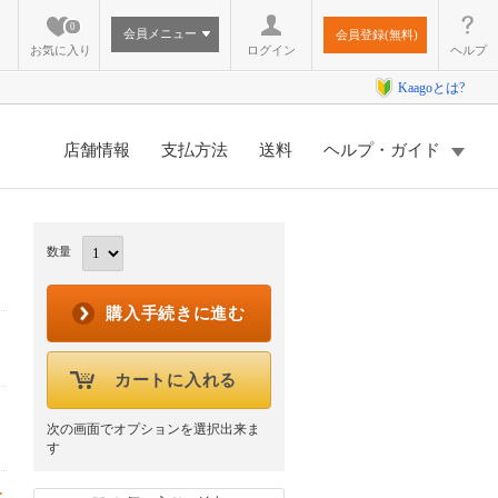
0
会員メニュー
会員登録(無料)
お気に入り
ログイン
ヘルプ
Kaagoとは?
店舗情報
支払方法
送料
ヘルプ・ガイド
数量
購入手続きに進む
カートに入れる
次の画面でオプションを選択出来ま
す
に