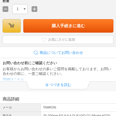
数量
1
購入手続きに進む
お気に入りに追加
商品についてお問い合わせ
お問い合わせ前にご確認ください
お客様からお問い合わせの多いご質問を掲載しております。お問い
合わせの前に、一度ご確認ください。
詳細はこちら
つづきを読む
領収書及びインボイス制度への対応について
当店では、適格請求書として領収書、納品書、請求書の発行が可能
商品詳細
です。 領収書は商品の出荷後、下記URLより発行下さい※代金引換
を除く https://kaago.com/order/receipt/
メーカ
TAMRON
電話お問い合わせ窓口休止について
商品名
25-200mm F/2.8-5.6 Di III VXD G2 (Model A075)