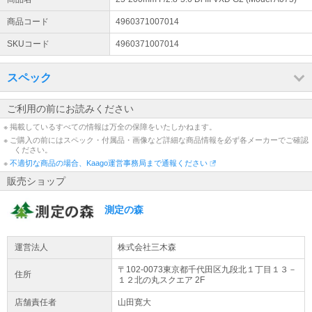
※現在、対応履歴の保存のため、お電話でのお問い合わせの対応が出
商品コード
4960371007014
来ない状態でございます。 ※恐れ入りますが、お問い合わせにつき
ましては問い合わせフォーマットよりお願いいたします。
SKUコード
4960371007014
スペック
ご利用の前にお読みください
※ 掲載しているすべての情報は万全の保障をいたしかねます。
※ ご購入の前にはスペック・付属品・画像など詳細な商品情報を必ず各メーカーでご確認
ください。
※
不適切な商品の場合、Kaago運営事務局まで通報ください
販売ショップ
測定の森
運営法人
株式会社三木森
〒102-0073東京都
千代田区
九段北１丁目１３－
住所
１２
北の丸スクエア 2F
店舗責任者
山田寛大