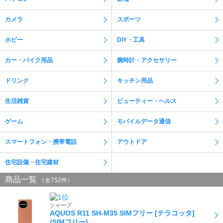
を除く https://kaago.com/order/receipt/
カメラ
スポーツ
電話お問い合わせ窓口休止について
※現在、対応履歴の保存のため、お電話でのお問い合わせの対応が出
ホビー
DIY・工具
来ない状態でございます。 ※恐れ入りますが、お問い合わせにつき
ましては問い合わせフォーマットよりお願いいたします。
カー・バイク用品
腕時計・アクセサリー
ドリンク
キッチン用品
生活雑貨
ビューティー・ヘルス
ゲーム
モバイルデータ通信
スマートフォン・携帯電話
アウトドア
住宅設備・住宅建材
商品一覧
（全752件）
シャープ
AQUOS R11 SH-M35 SIMフリー [テラコッタ]
(SIMフリー)