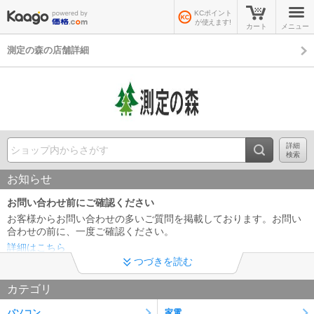
KCポイント
が使えます!
カート
メニュー
測定の森の店舗詳細
詳細
検索
お知らせ
お問い合わせ前にご確認ください
お客様からお問い合わせの多いご質問を掲載しております。お問い
合わせの前に、一度ご確認ください。
詳細はこちら
つづきを読む
領収書及びインボイス制度への対応について
カテゴリ
当店では、適格請求書として領収書、納品書、請求書の発行が可能
です。 領収書は商品の出荷後、下記URLより発行下さい※代金引換
パソコン
家電