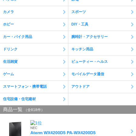
を除く https://kaago.com/order/receipt/
カメラ
スポーツ
電話お問い合わせ窓口休止について
※現在、対応履歴の保存のため、お電話でのお問い合わせの対応が出
ホビー
DIY・工具
来ない状態でございます。 ※恐れ入りますが、お問い合わせにつき
ましては問い合わせフォーマットよりお願いいたします。
カー・バイク用品
腕時計・アクセサリー
ドリンク
キッチン用品
生活雑貨
ビューティー・ヘルス
ゲーム
モバイルデータ通信
スマートフォン・携帯電話
アウトドア
住宅設備・住宅建材
商品一覧
（全818件）
NEC
Aterm WX4200D5 PA-WX4200D5