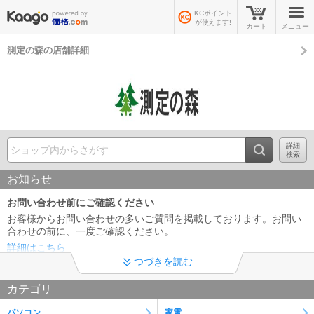
KCポイント
が使えます!
カート
メニュー
測定の森の店舗詳細
詳細
検索
お知らせ
お問い合わせ前にご確認ください
お客様からお問い合わせの多いご質問を掲載しております。お問い
合わせの前に、一度ご確認ください。
詳細はこちら
つづきを読む
領収書及びインボイス制度への対応について
カテゴリ
当店では、適格請求書として領収書、納品書、請求書の発行が可能
です。 領収書は商品の出荷後、下記URLより発行下さい※代金引換
パソコン
家電