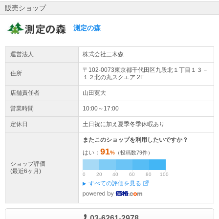
販売ショップ
測定の森
運営法人
株式会社三木森
〒102-0073東京都
千代田区
九段北１丁目１３－
住所
１２
北の丸スクエア 2F
店舗責任者
山田寛大
営業時間
10:00～17:00
定休日
土日祝に加え夏季冬季休暇あり
またこのショップを利用したいですか？
91
はい：
%
（投稿数
79
件）
ショップ評価
(最近6ヶ月)
0
20
40
60
80
100
すべての評価を見る
03-6261-2978