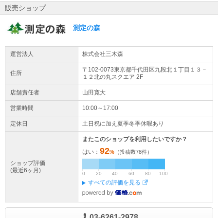
販売ショップ
測定の森
運営法人
株式会社三木森
〒102-0073東京都
千代田区
九段北１丁目１３－
住所
１２
北の丸スクエア 2F
店舗責任者
山田寛大
営業時間
10:00～17:00
定休日
土日祝に加え夏季冬季休暇あり
またこのショップを利用したいですか？
92
はい：
%
（投稿数
78
件）
ショップ評価
(最近6ヶ月)
0
20
40
60
80
100
すべての評価を見る
03-6261-2978