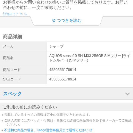
お客様からお問い合わせの多いご質問を掲載しております。お問い
合わせの前に、一度ご確認ください。
詳細はこちら
つづきを読む
領収書及びインボイス制度への対応について
当店では、適格請求書として領収書、納品書、請求書の発行が可能
商品詳細
です。 領収書は商品の出荷後、下記URLより発行下さい※代金引換
を除く https://kaago.com/order/receipt/
メーカ
シャープ
電話お問い合わせ窓口休止について
AQUOS sense10 SH-M33 256GB SIMフリー [ライ
商品名
トシルバー] (SIMフリー)
※現在、対応履歴の保存のため、お電話でのお問い合わせの対応が出
来ない状態でございます。 ※恐れ入りますが、お問い合わせにつき
商品コード
4550556178914
ましては問い合わせフォーマットよりお願いいたします。
SKUコード
4550556178914
スペック
ご利用の前にお読みください
※ 掲載しているすべての情報は万全の保障をいたしかねます。
※ ご購入の前にはスペック・付属品・画像など詳細な商品情報を必ず各メーカーでご確認
ください。
※
不適切な商品の場合、Kaago運営事務局まで通報ください