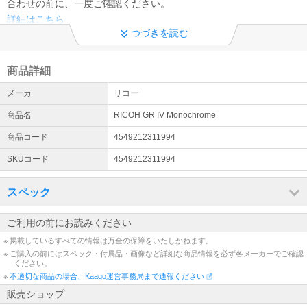
合わせの前に、一度ご確認ください。
詳細はこちら
つづきを読む
領収書及びインボイス制度への対応について
当店では、適格請求書として領収書、納品書、請求書の発行が可能
商品詳細
です。 領収書は商品の出荷後、下記URLより発行下さい※代金引換
を除く https://kaago.com/order/receipt/
メーカ
リコー
電話お問い合わせ窓口休止について
商品名
RICOH GR IV Monochrome
※現在、対応履歴の保存のため、お電話でのお問い合わせの対応が出
商品コード
4549212311994
来ない状態でございます。 ※恐れ入りますが、お問い合わせにつき
ましては問い合わせフォーマットよりお願いいたします。
SKUコード
4549212311994
スペック
ご利用の前にお読みください
※ 掲載しているすべての情報は万全の保障をいたしかねます。
※ ご購入の前にはスペック・付属品・画像など詳細な商品情報を必ず各メーカーでご確認
ください。
※
不適切な商品の場合、Kaago運営事務局まで通報ください
販売ショップ