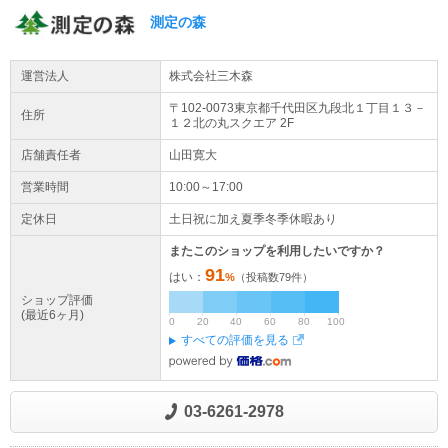
測定の森
運営法人
株式会社三木森
〒102-0073東京都
千代田区
九段北１丁目１３－
住所
１２
北の丸スクエア 2F
店舗責任者
山田寛大
営業時間
10:00～17:00
定休日
土日祝に加え夏季冬季休暇あり
またこのショップを利用したいですか？
91
はい：
%
（投稿数
79
件）
ショップ評価
(最近6ヶ月)
0
20
40
60
80
100
すべての評価を見る
03-6261-2978