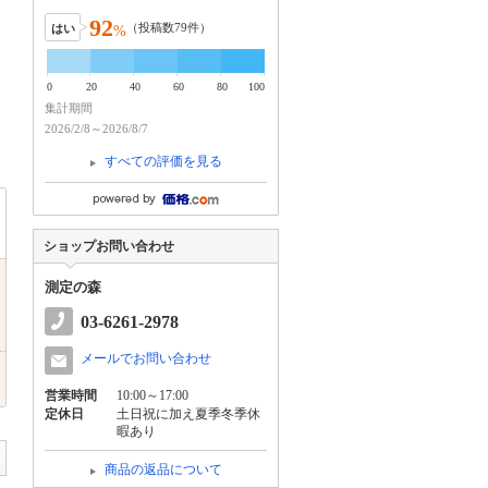
92
（投稿数
79
件）
はい
%
0
20
40
60
80
100
集計期間
2026/2/8～2026/8/7
すべての評価を見る
ショップお問い合わせ
測定の森
03-6261-2978
メールでお問い合わせ
営業時間
10:00～17:00
定休日
土日祝に加え夏季冬季休
暇あり
商品の返品について