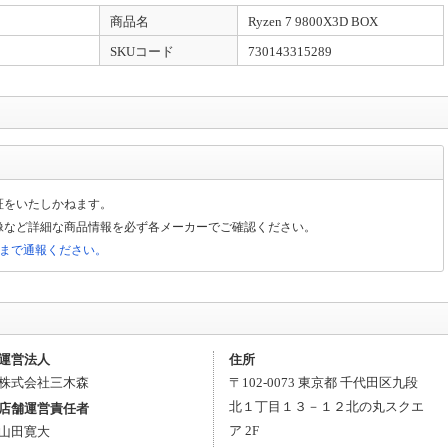
商品名
Ryzen 7 9800X3D BOX
SKUコード
730143315289
証をいたしかねます。
像など詳細な商品情報を必ず各メーカーでご確認ください。
局まで通報ください。
運営法人
住所
株式会社三木森
〒
102-0073
東京都
千代田区
九段
北１丁目１３－１２
北の丸スクエ
店舗運営責任者
ア 2F
山田寛大