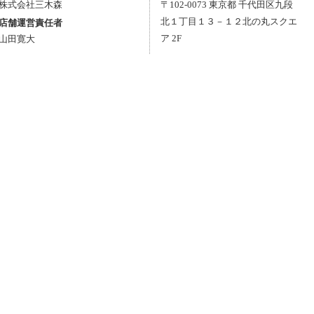
株式会社三木森
〒
102-0073
東京都
千代田区
九段
北１丁目１３－１２
北の丸スクエ
店舗運営責任者
ア 2F
山田寛大