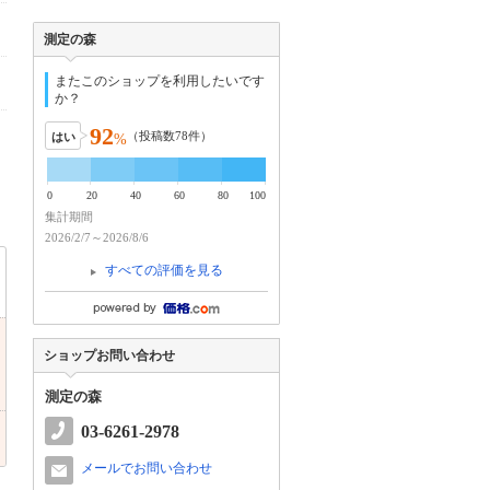
測定の森
またこのショップを利用したいです
か？
92
（投稿数
78
件）
はい
%
0
20
40
60
80
100
集計期間
2026/2/7～2026/8/6
すべての評価を見る
ショップお問い合わせ
測定の森
03-6261-2978
メールでお問い合わせ