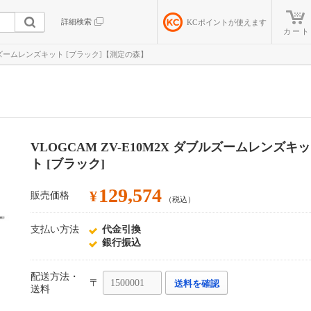
詳細検索
KC
ポイントが使えます
カート
ダブルズームレンズキット [ブラック]【測定の森】
VLOGCAM ZV-E10M2X ダブルズームレンズキッ
ト [ブラック]
129,574
¥
販売価格
（税込）
支払い方法
代金引換
銀行振込
配送方法・
〒
送料を確認
送料