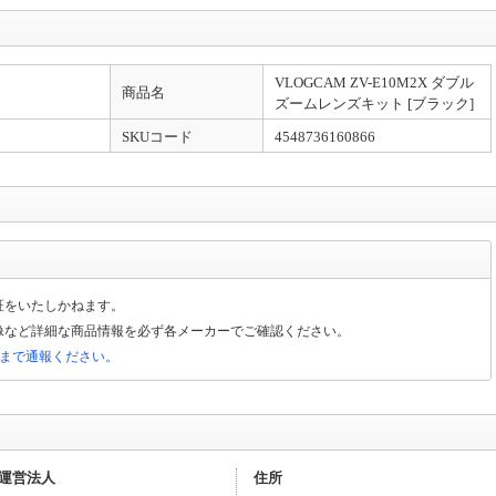
VLOGCAM ZV-E10M2X ダブル
商品名
ズームレンズキット [ブラック]
SKUコード
4548736160866
証をいたしかねます。
像など詳細な商品情報を必ず各メーカーでご確認ください。
局まで通報ください。
運営法人
住所