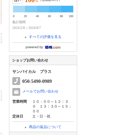
はい
%
0
20
40
60
80
100
集計期間
2026/2/8～2026/8/7
すべての評価を見る
ショップお問い合わせ
サンバイカル プラス
050-5490-0989
メールでお問い合わせ
営業時間
１０：００～１２：３
０ １３：３０～１５：
００
定休日
土・日・祝
商品の返品について