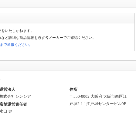
証をいたしかねます。
像など詳細な商品情報を必ず各メーカーでご確認ください。
局まで通報ください。
。
運営法人
住所
株式会社シンシア
〒
550-0002
大阪府
大阪市西区
江
戸堀2-1-1
江戸堀センタービル9F
店舗運営責任者
水口 史