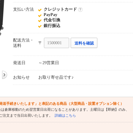
支払い方法
クレジットカード
詳
PayPay
細
代金引換
銀行振込
配送方法・
〒
送料を確認
送料
発送日
～29営業日
お知らせ
お取り寄せ品です♪
発送手続きいたします」と表記のある商品（大型商品・設置オプション除く）
合は倉庫移動のため翌営業日出荷になることがあります。土曜日は【即納】のみ、
時ご注文まで当日出荷いたします。
詳細はこちら