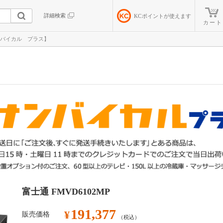
詳細検索
KC
ポイントが使えます
カート
サンバイカル プラス】
富士通 FMVD6102MP
191,377
¥
販売価格
（税込）