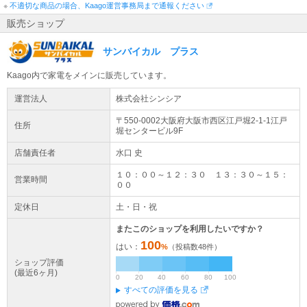
※
不適切な商品の場合、Kaago運営事務局まで通報ください
販売ショップ
サンバイカル プラス
Kaago内で家電をメインに販売しています。
運営法人
株式会社シンシア
〒550-0002大阪府
大阪市西区
江戸堀2-1-1
江戸
住所
堀センタービル9F
店舗責任者
水口 史
１０：００～１２：３０ １３：３０～１５：
営業時間
００
定休日
土・日・祝
またこのショップを利用したいですか？
100
はい：
%
（投稿数
48
件）
ショップ評価
(最近6ヶ月)
0
20
40
60
80
100
すべての評価を見る