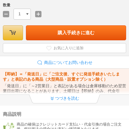
数量
1
購入手続きに進む
お気に入りに追加
商品についてお問い合わせ
【即納】＝「発送日」に「ご注文後、すぐに発送手続きいたしま
す」と表記のある商品（大型商品・設置オプション除く）
「発送日」に「～2営業日」と表記がある場合は倉庫移動のため翌営
業日出荷になることがあります。土曜日は【即納】のみ、代金引
換・クレジットカード支払いのみ11時ご注文まで当日出荷いたしま
つづきを読む
す。
詳細はこちら
商品説明
電話受付休止について
商品の確保はクレジットカード支払い・代金引換の場合ご注文
現在、電話受付を休止しております。お問い合わせフォームをご利
後、銀行振込の場合はお支払い確認後となります。