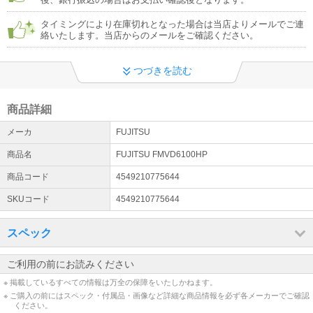
用ください。店舗営業・出荷・メールでのお問合せは通常どおり対
応しております。ご不便おかけいたしますが何卒よろしくお願いい
タイミングにより在庫切れとなった場合は当店よりメールでご連
たします
絡いたします。当店からのメールをご確認ください。
詳細はこちら
つづきを読む
冷蔵庫・洗濯機・大型テレビ等の【設置サービス】でのお届けにつ
いて
★商品により、「開梱設置が必須」の商品と「配送のみ」をご選択
商品詳細
いただける商品があります。★倉庫に在庫があっても発送やお届け
までにお時間がかかります★下見必須・推奨の商品があります。
メーカ
FUJITSU
詳細はこちら
商品名
FUJITSU FMVD6100HP
商品コード
4549210775644
SKUコード
4549210775644
スペック
ご利用の前にお読みください
※ 掲載しているすべての情報は万全の保障をいたしかねます。
※ ご購入の前にはスペック・付属品・画像など詳細な商品情報を必ず各メーカーでご確認
ください。