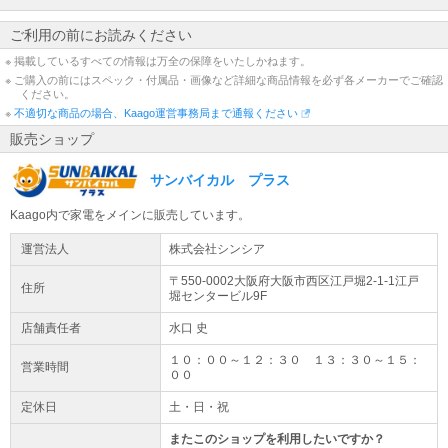
ご利用の前にお読みください
※ 掲載しているすべての情報は万全の保障をいたしかねます。
※ ご購入の前にはスペック・付属品・画像など詳細な商品情報を必ず各メーカーでご確認
ください。
※
不適切な商品の場合、Kaago運営事務局まで通報ください
販売ショップ
サンバイカル プラス
Kaago内で家電をメインに販売しています。
運営法人
株式会社シンシア
〒550-0002大阪府
大阪市西区
江戸堀2-1-1
江戸
住所
堀センタービル9F
店舗責任者
水口 史
１０：００～１２：３０ １３：３０～１５：
営業時間
００
定休日
土・日・祝
またこのショップを利用したいですか？