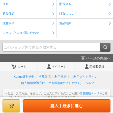
送料
配送全般
延長保証
設置について
注意事項
返品特約
ショップへのお問い合わせ
ページの先頭へ
カート
マイページ
新規ID登録
Kaago運営会社
推奨環境
利用規約
ご利用ガイドライン
個人情報保護方針
外部送信(オプトアウト)
ヘルプ
※ 配送、支払方法、返品など、ご注文に関する点はご利用の
店舗情報ページ
をご確
認いただくか、各ショップへ直接お問い合わせください。
※ 個人情報の取扱いについては
個人情報保護方針
をご覧ください。
購入手続きに進む
※ 不明な点がございましたら
ヘルプ
をご覧ください。