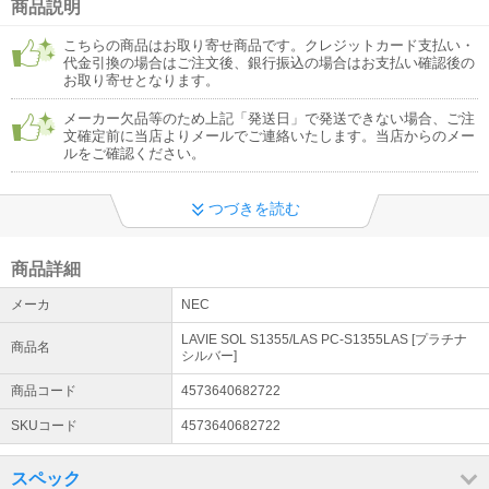
商品説明
電話受付休止について
こちらの商品はお取り寄せ商品です。クレジットカード支払い・
現在、電話受付を休止しております。お問い合わせフォームをご利
代金引換の場合はご注文後、銀行振込の場合はお支払い確認後の
用ください。店舗営業・出荷・メールでのお問合せは通常どおり対
お取り寄せとなります。
応しております。ご不便おかけいたしますが何卒よろしくお願いい
たします
メーカー欠品等のため上記「発送日」で発送できない場合、ご注
詳細はこちら
文確定前に当店よりメールでご連絡いたします。当店からのメー
ルをご確認ください。
冷蔵庫・洗濯機・大型テレビ等の【設置サービス】でのお届けにつ
いて
つづきを読む
★商品により、「開梱設置が必須」の商品と「配送のみ」をご選択
いただける商品があります。★倉庫に在庫があっても発送やお届け
までにお時間がかかります★下見必須・推奨の商品があります。
商品詳細
詳細はこちら
メーカ
NEC
LAVIE SOL S1355/LAS PC-S1355LAS [プラチナ
商品名
シルバー]
商品コード
4573640682722
SKUコード
4573640682722
スペック